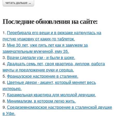
читать дальше →
Последние обновления на сайте:
1.
Перебирала его вещи и в рюкзаке наткнулась на
пустую упаковку от каких-то таблеток.
2.
Мне 30 лет, уже пять лет как я замужем за
замечательным мужчиной, ему 35.
3.
Врачи сделали узи - и были в шоке.
4.
Двадцать семь лет, своя квартира, диплом, работа
мечты и предложение руки и сердца.
5.
Французское настроение в сталинке.
6.
Цветные двери - акцент, который меняет весь
интерьер.
7.
Карамельная квартира для молодой девушки.
8.
Минимализм, в котором легко жить.
9.
Средиземноморское настроение в сталинской двушке
в Уфе.