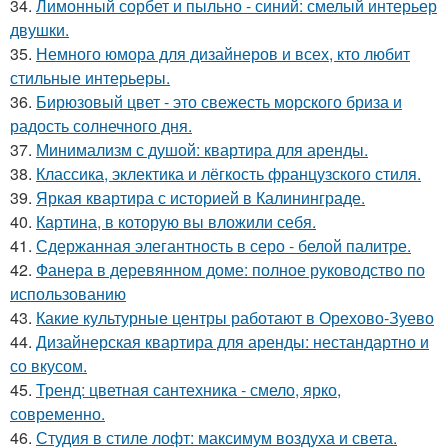
34.
Лимонный сорбет и пыльно - синий: смелый интерьер
двушки.
35.
Немного юмора для дизайнеров и всех, кто любит
стильные интерьеры.
36.
Бирюзовый цвет - это свежесть морского бриза и
радость солнечного дня.
37.
Минимализм с душой: квартира для аренды.
38.
Классика, эклектика и лёгкость французского стиля.
39.
Яркая квартира с историей в Калининграде.
40.
Картина, в которую вы вложили себя.
41.
Сдержанная элегантность в серо - белой палитре.
42.
Фанера в деревянном доме: полное руководство по
использованию
43.
Какие культурные центры работают в Орехово-Зуево
44.
Дизайнерская квартира для аренды: нестандартно и
со вкусом.
45.
Тренд: цветная сантехника - смело, ярко,
современно.
46.
Студия в стиле лофт: максимум воздуха и света.