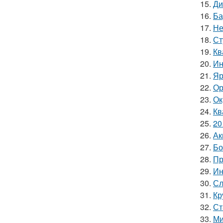
15.
Ди
16.
Ба
17.
Не
18.
Ст
19.
Кв
20.
Ин
21.
Яр
22.
Ор
23.
Ок
24.
Кв
25.
20
26.
Ак
27.
Бо
28.
Пр
29.
Ин
30.
Сл
31.
Кр
32.
Ст
33.
Ми