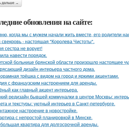
ь дальше →
ледние обновления на сайте:
ню, когда мы с мужем начали жить вместе, его родители на
 свекровь - настоящая "Королева Чистоты".
оя сестра не ворует!
ила навести порядок.
етской больнице брянской области произошло настоящее чу
рясающий дизайн интерьера частного дома.
орамная трёшка с видом на город и яркими акцентами.
дия с французским настроением для аренды.
ёный как главный акцент интерьера.
кий редизайн бывшей коммуналки в центре Москвы: интерьер
ета и текстуры: уютный интерьер в Санкт-петербурге.
нтажное настроение в новостройке.
артира с непростой планировкой в Минске.
большая квартира для долгосрочной аренды.