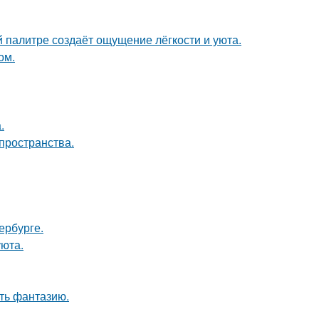
 палитре создаёт ощущение лёгкости и уюта.
ом.
.
пространства.
ербурге.
уюта.
ить фантазию.