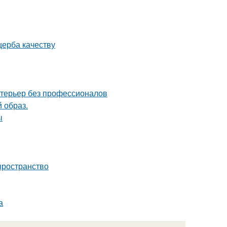
щерба качеству
нтерьер без профессионалов
 образ.
ы
 пространство
а