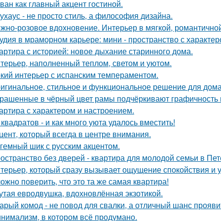
ван как главный акцент гостиной.
ухаус - не просто стиль, а философия дизайна.
жно-розовое вдохновение. Интерьер в мягкой, романтичной
удия в мраморном карьере: мини - пространство с характер
артира с историей: новое дыхание старинного дома.
терьер, наполненный теплом, светом и уютом.
кий интерьер с испанским темпераментом.
игинальное, стильное и функциональное решение для дома
рашенные в чёрный цвет рамы подчёркивают графичность 
артира с характером и настроением.
 квадратов - и как много уюта удалось вместить!
цент, который всегда в центре внимания.
гемный шик с русским акцентом.
остранство без дверей - квартира для молодой семьи в Пет
терьер, который сразу вызывает ощущение спокойствия и 
ожно поверить, что это та же самая квартира!
утая евродвушка, вдохновлённая экзотикой.
арый комод - не повод для свалки, а отличный шанс прояв
нимализм, в котором всё продумано.