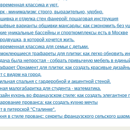
временная классика и уют.
рк - минимализм: строго, выразительно, удобно.
шивка и отделка стен фанерой: пошаговая инструкция
шёвые варианты обшивки мансарды: как сэкономить без у
кие уникальные бассейны и спорткомплексы есть в Москве
родвушка, в которой хочется жить.
временная классика для семьи с детьми.
моклеющиеся трафареты для плитки: как легко обновить и
дача была непростая - собрать привычную мебель в единый
афарет Орнамент для плитки: как создать красивые дизайн
т с видом на город.
ильная спальня с гардеробной и акцентной стеной.
ная малогабаритка для студента - математика.
зайн кухонь во французском стиле: как создать элегантное
арование прованса: как создать кухню мечты
т в питерской "Сталинке".
хня в стиле прованс: секреты французского сельского шарм