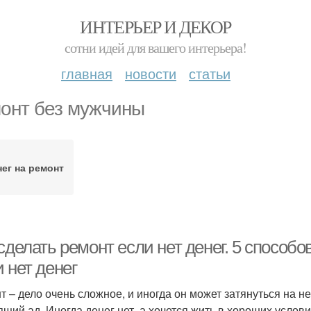
ИНТЕРЬЕР И ДЕКОР
сотни идей для вашего интерьера!
главная
новости
статьи
онт без мужчины
нег на ремонт
сделать ремонт если нет денег. 5 способов
 нет денег
т – дело очень сложное, и иногда он может затянуться на н
ящий ад. Иногда денег нет, а хочется жить в хороших услови