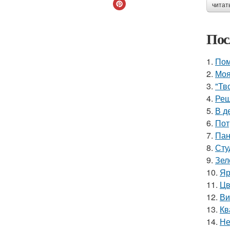
читат
Пос
1.
Пом
2.
Моя
3.
"Тв
4.
Реш
5.
В д
6.
Пот
7.
Пан
8.
Сту
9.
Зел
10.
Яр
11.
Цв
12.
Ви
13.
Кв
14.
Не