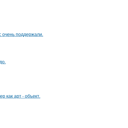
с очень поддержали.
до.
 как арт - объект.