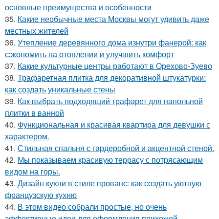
основные преимущества и особенности
35.
Какие необычные места Москвы могут удивить даже
местных жителей
36.
Утепление деревянного дома изнутри фанерой: как
сэкономить на отоплении и улучшить комфорт
37.
Какие культурные центры работают в Орехово-Зуево
38.
Трафаретная плитка для декоративной штукатурки:
как создать уникальные стены
39.
Как выбрать подходящий трафарет для напольной
плитки в ванной
40.
Функциональная и красивая квартира для девушки с
характером.
41.
Стильная спальня с гардеробной и акцентной стеной.
42.
Мы показываем красивую террасу с потрясающим
видом на горы.
43.
Дизайн кухни в стиле прованс: как создать уютную
французскую кухню
44.
В этом видео собрали простые, но очень
эффективные идеи для оформления прихожей.