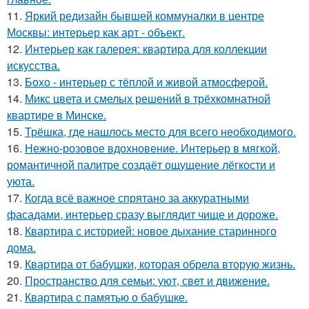
11.
Яркий редизайн бывшей коммуналки в центре
Москвы: интерьер как арт - объект.
12.
Интерьер как галерея: квартира для коллекции
искусства.
13.
Бохо - интерьер с тёплой и живой атмосферой.
14.
Микс цвета и смелых решений в трёхкомнатной
квартире в Минске.
15.
Трёшка, где нашлось место для всего необходимого.
16.
Нежно-розовое вдохновение. Интерьер в мягкой,
романтичной палитре создаёт ощущение лёгкости и
уюта.
17.
Когда всё важное спрятано за аккуратными
фасадами, интерьер сразу выглядит чище и дороже.
18.
Квартира с историей: новое дыхание старинного
дома.
19.
Квартира от бабушки, которая обрела вторую жизнь.
20.
Пространство для семьи: уют, свет и движение.
21.
Квартира с памятью о бабушке.