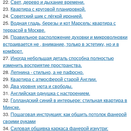
22.
Свет, дерево и дыхание времени.
23.
Квартира с круговой планировкой.
24.
Советский шик с лёгкой иронией.
25.
Водная гладь, березы и кот Марсель: квартира с
террасой в Москве.
26.
Правильное расположение духовки и микроволновки
встраивается не , внимание, только в эстетику, но и в
комфорт.
27.
Иногда небольшая деталь способна полностью
изменить восприятие пространства.
28.
Лепнина - стильно, а не пафосно.
29.
Квартира с атмосферой старой Англии.
30.
Два уровня уюта и свободы.
31.
Английская однушка с настроением.
32.
Голландский синий в интерьере: стильная квартира в
Минске.
33.
Пошаговая инструкция: как обшить потолок фанерой
своими руками
34.
Силовая обшивка каркаса фанерой изнутри: