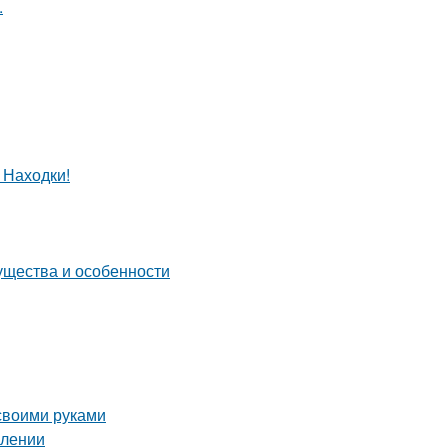
.
 Находки!
ущества и особенности
 своими руками
млении