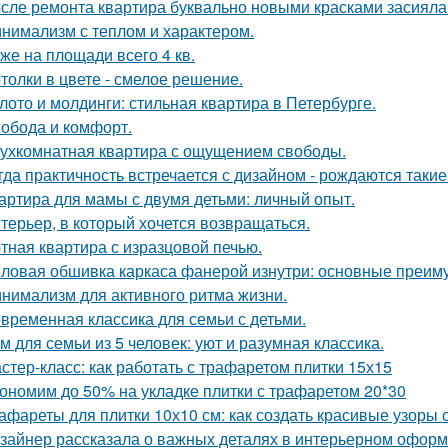
сле ремонта квартира буквально новыми красками засияла
нимализм с теплом и характером.
же на площади всего 4 кв.
толки в цвете - смелое решение.
лото и молдинги: стильная квартира в Петербурге.
обода и комфорт.
ухкомнатная квартира с ощущением свободы.
гда практичность встречается с дизайном - рождаются такие
артира для мамы с двумя детьми: личный опыт.
терьер, в который хочется возвращаться.
тная квартира с изразцовой печью.
ловая обшивка каркаса фанерой изнутри: основные преим
нимализм для активного ритма жизни.
временная классика для семьи с детьми.
м для семьи из 5 человек: уют и разумная классика.
стер-класс: как работать с трафаретом плитки 15х15
ономим до 50% на укладке плитки с трафаретом 20*30
афареты для плитки 10х10 см: как создать красивые узоры
зайнер рассказала о важных деталях в интерьерном офор