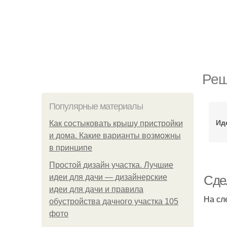
Реш
Популярные материалы
Ид
Как состыковать крышу пристройки
и дома. Какие варианты возможны
в принципе
Простой дизайн участка. Лучшие
идеи для дачи — дизайнерские
Сде
идеи для дачи и правила
На сл
обустройства дачного участка 105
фото