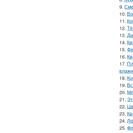
9.
Сме
10.
Во
11.
Ко
12.
Тё
13.
Ди
14.
Кв
15.
Фр
16.
Кв
17.
Пл
влажн
18.
Ко
19.
Вс
20.
Ме
21.
Эт
22.
Цв
23.
Кв
24.
Ло
25.
Фл