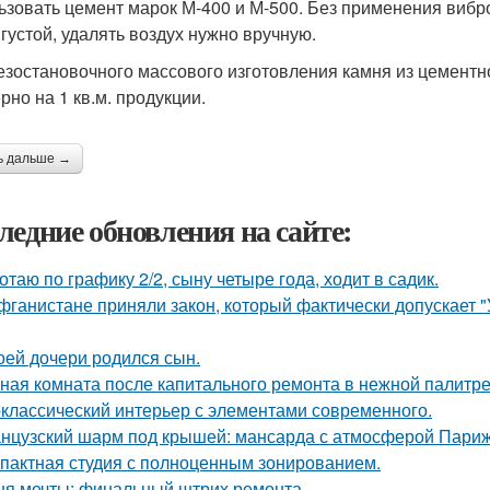
ьзовать цемент марок М-400 и М-500. Без применения вибр
 густой, удалять воздух нужно вручную.
езостановочного массового изготовления камня из цемент
рно на 1 кв.м. продукции.
ь дальше →
ледние обновления на сайте:
отаю по графику 2/2, сыну четыре года, ходит в садик.
фганистане приняли закон, который фактически допускает 
оей дочери родился сын.
ная комната после капитального ремонта в нежной палитре
классический интерьер с элементами современного.
нцузский шарм под крышей: мансарда с атмосферой Париж
пактная студия с полноценным зонированием.
ня мечты: финальный штрих ремонта.