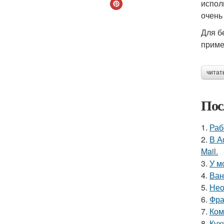
испол
очень
Для б
приме
читат
Пос
1.
Раб
2.
В А
Mail.
3.
У м
4.
Ван
5.
Нео
6.
Фра
7.
Ком
8.
Кух