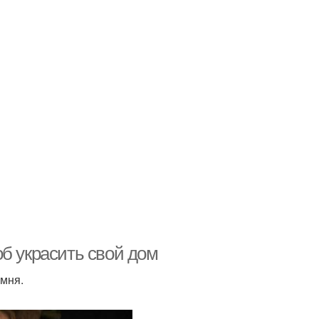
б украсить свой дом
амня.