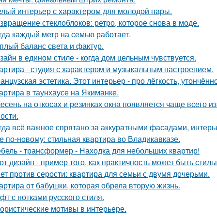
лый интерьер с характером для молодой пары.
звращение стеклоблоков: ретро, которое снова в моде.
гда каждый метр на семью работает.
плый баланс света и фактур.
зайн в едином стиле - когда дом цельным чувствуется.
артира - студия с характером и музыкальным настроением.
анцузская эстетика. Этот интерьер - про лёгкость, утончённ
артира в таунхаусе на Якиманке.
есень на откосах и резинках окна появляется чаще всего и
ости.
гда всё важное спрятано за аккуратными фасадами, интерь
е по-новому: стильная квартира во Владикавказе.
бель - трансформер - Находка для небольших квартир!
от дизайн - пример того, как практичность может быть стиль
ет против серости: квартира для семьи с двумя дочерьми.
артира от бабушки, которая обрела вторую жизнь.
фт с нотками русского стиля.
ористические мотивы в интерьере.