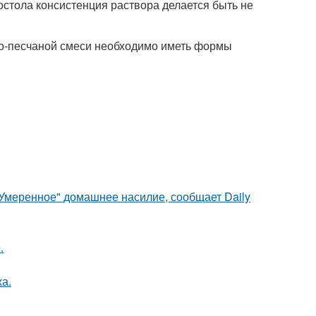
остола консистенция раствора делается быть не
но-песчаной смеси необходимо иметь формы
"Умеренное" домашнее насилие, сообщает Daily
.
а.