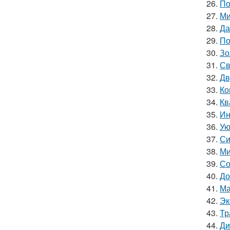
26.
По
27.
Ми
28.
Да
29.
По
30.
Зо
31.
Св
32.
Дв
33.
Ко
34.
Кв
35.
Ин
36.
Ую
37.
Си
38.
Ми
39.
Со
40.
До
41.
Ма
42.
Эк
43.
Тр
44.
Ди