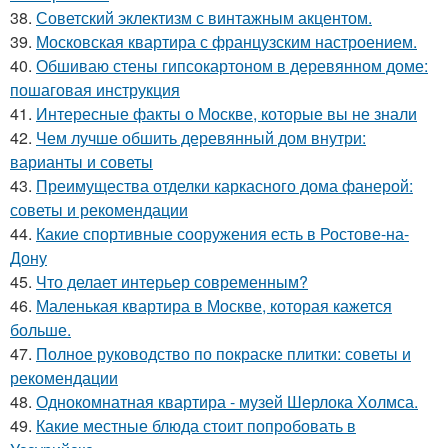
38.
Советский эклектизм с винтажным акцентом.
39.
Московская квартира с французским настроением.
40.
Обшиваю стены гипсокартоном в деревянном доме:
пошаговая инструкция
41.
Интересные факты о Москве, которые вы не знали
42.
Чем лучше обшить деревянный дом внутри:
варианты и советы
43.
Преимущества отделки каркасного дома фанерой:
советы и рекомендации
44.
Какие спортивные сооружения есть в Ростове-на-
Дону
45.
Что делает интерьер современным?
46.
Маленькая квартира в Москве, которая кажется
больше.
47.
Полное руководство по покраске плитки: советы и
рекомендации
48.
Однокомнатная квартира - музей Шерлока Холмса.
49.
Какие местные блюда стоит попробовать в