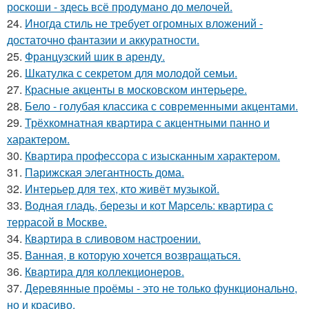
роскоши - здесь всё продумано до мелочей.
24.
Иногда стиль не требует огромных вложений -
достаточно фантазии и аккуратности.
25.
Французский шик в аренду.
26.
Шкатулка с секретом для молодой семьи.
27.
Красные акценты в московском интерьере.
28.
Бело - голубая классика с современными акцентами.
29.
Трёхкомнатная квартира с акцентными панно и
характером.
30.
Квартира профессора с изысканным характером.
31.
Парижская элегантность дома.
32.
Интерьер для тех, кто живёт музыкой.
33.
Водная гладь, березы и кот Марсель: квартира с
террасой в Москве.
34.
Квартира в сливовом настроении.
35.
Ванная, в которую хочется возвращаться.
36.
Квартира для коллекционеров.
37.
Деревянные проёмы - это не только функционально,
но и красиво.