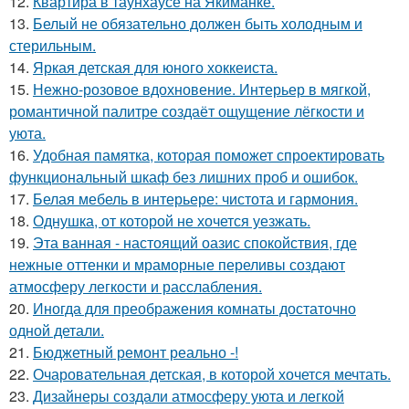
12.
Квартира в таунхаусе на Якиманке.
13.
Белый не обязательно должен быть холодным и
стерильным.
14.
Яркая детская для юного хоккеиста.
15.
Нежно-розовое вдохновение. Интерьер в мягкой,
романтичной палитре создаёт ощущение лёгкости и
уюта.
16.
Удобная памятка, которая поможет спроектировать
функциональный шкаф без лишних проб и ошибок.
17.
Белая мебель в интерьере: чистота и гармония.
18.
Однушка, от которой не хочется уезжать.
19.
Эта ванная - настоящий оазис спокойствия, где
нежные оттенки и мраморные переливы создают
атмосферу легкости и расслабления.
20.
Иногда для преображения комнаты достаточно
одной детали.
21.
Бюджетный ремонт реально -!
22.
Очаровательная детская, в которой хочется мечтать.
23.
Дизайнеры создали атмосферу уюта и легкой