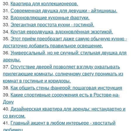
30.
Квартира для коллекционеров.
31.
Современная двушка для девушки - айтишницы.
32.
Вдохновляющие кухонные фартуки.
33.
Элегантная простота кухни - гостиной.
34.
Крутая евродвушка, вдохновлённая экзотикой.
35.
Этот приём преобразит даже самую обычную кухню -
достаточно добавить правильное освещение.
36.
Универсальный, но не скучный: стильная двушка для
аренды.
37.
Отсутствие дверей позволяет взгляду охватывать
прилегающие комнаты, солнечному свету проникать из
комнат в гостиные и коридоры.
38.
Как обшить стены фанерой: пошаговая инструкция
39.
Какие спортивные сооружения есть в Ростове-на-
Дону
40.
Дизайнерская квартира для аренды: нестандартно и
со вкусом.
41.
Главный акцент в любом интерьере - хвостатый
любимец.