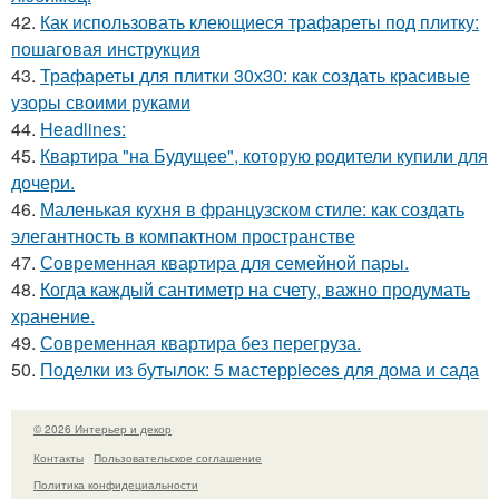
42.
Как использовать клеющиеся трафареты под плитку:
пошаговая инструкция
43.
Трафареты для плитки 30х30: как создать красивые
узоры своими руками
44.
Headlines:
45.
Квартира "на Будущее", которую родители купили для
дочери.
46.
Маленькая кухня в французском стиле: как создать
элегантность в компактном пространстве
47.
Современная квартира для семейной пары.
48.
Когда каждый сантиметр на счету, важно продумать
хранение.
49.
Современная квартира без перегруза.
50.
Поделки из бутылок: 5 мастерpieces для дома и сада
© 2026 Интерьер и декор
Контакты
Пользовательское соглашение
Политика конфидециальности