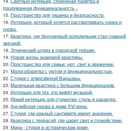
14.
Светлый интерьер, спокойная палитра и
продуманная функциональность -.
15.
Пространство для тишины и безопасности.
16.
Интерьер, который хочется рассматривать снова и
снова.
17.
Квартира, где брусничный холодильник стал главной
звездой.
18.
Этнический штрих в городской трёшке.
19.
Новая жизнь знакомой квартиры.
20.
Пространство для семьи: уют, свет и движение.
21.
Малогабаритка с уютом и функциональностью.
22.
Студия с атмосферой Варшавы.
23.
Маленькая квартира с большим функционалом.
24.
Интерьер для тех, кто живёт музыкой.
25.
Яркий интерьер для студентки: стиль и характер.
26.
Английская сказка в доме XVI века.
27.
Студия, где каждый сантиметр имеет значение.
28.
Квартира с террасой, где царит свет и спокойствие.
29.
Мини - студия в историческом доме.