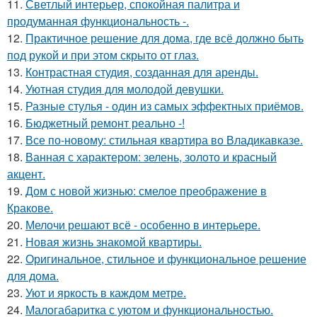
11.
Светлый интерьер, спокойная палитра и
продуманная функциональность -.
12.
Практичное решение для дома, где всё должно быть
под рукой и при этом скрыто от глаз.
13.
Контрастная студия, созданная для аренды.
14.
Уютная студия для молодой девушки.
15.
Разные стулья - один из самых эффектных приёмов.
16.
Бюджетный ремонт реально -!
17.
Все по-новому: стильная квартира во Владикавказе.
18.
Ванная с характером: зелень, золото и красный
акцент.
19.
Дом с новой жизнью: смелое преображение в
Кракове.
20.
Мелочи решают всё - особенно в интерьере.
21.
Новая жизнь знакомой квартиры.
22.
Оригинальное, стильное и функциональное решение
для дома.
23.
Уют и яркость в каждом метре.
24.
Малогабаритка с уютом и функциональностью.