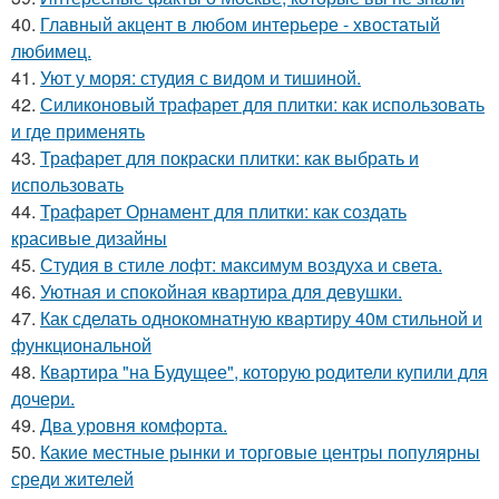
40.
Главный акцент в любом интерьере - хвостатый
любимец.
41.
Уют у моря: студия с видом и тишиной.
42.
Силиконовый трафарет для плитки: как использовать
и где применять
43.
Трафарет для покраски плитки: как выбрать и
использовать
44.
Трафарет Орнамент для плитки: как создать
красивые дизайны
45.
Студия в стиле лофт: максимум воздуха и света.
46.
Уютная и спокойная квартира для девушки.
47.
Как сделать однокомнатную квартиру 40м стильной и
функциональной
48.
Квартира "на Будущее", которую родители купили для
дочери.
49.
Два уровня комфорта.
50.
Какие местные рынки и торговые центры популярны
среди жителей