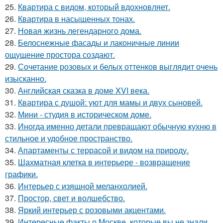
25.
Квартира с видом, который вдохновляет.
26.
Квартира в насыщенных тонах.
27.
Новая жизнь легендарного дома.
28.
Белоснежные фасады и лаконичные линии
ощущение простора создают.
29.
Сочетание розовых и белых оттенков выглядит очень
изысканно.
30.
Английская сказка в доме XVI века.
31.
Квартира с душой: уют для мамы и двух сыновей.
32.
Мини - студия в историческом доме.
33.
Иногда именно детали превращают обычную кухню в
стильное и удобное пространство.
34.
Апартаменты с террасой и видом на природу.
35.
Шахматная клетка в интерьере - возвращение
графики.
36.
Интерьер с изящной меланхолией.
37.
Простор, свет и волшебство.
38.
Яркий интерьер с розовыми акцентами.
39.
Интересные факты о Москве, которые вы не знали