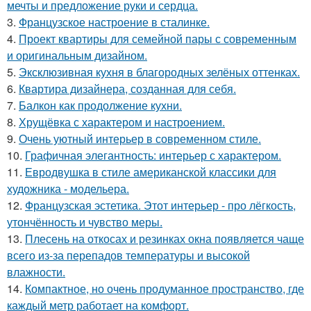
мечты и предложение руки и сердца.
3.
Французское настроение в сталинке.
4.
Проект квартиры для семейной пары с современным
и оригинальным дизайном.
5.
Эксклюзивная кухня в благородных зелёных оттенках.
6.
Квартира дизайнера, созданная для себя.
7.
Балкон как продолжение кухни.
8.
Хрущёвка с характером и настроением.
9.
Очень уютный интерьер в современном стиле.
10.
Графичная элегантность: интерьер с характером.
11.
Евродвушка в стиле американской классики для
художника - модельера.
12.
Французская эстетика. Этот интерьер - про лёгкость,
утончённость и чувство меры.
13.
Плесень на откосах и резинках окна появляется чаще
всего из-за перепадов температуры и высокой
влажности.
14.
Компактное, но очень продуманное пространство, где
каждый метр работает на комфорт.