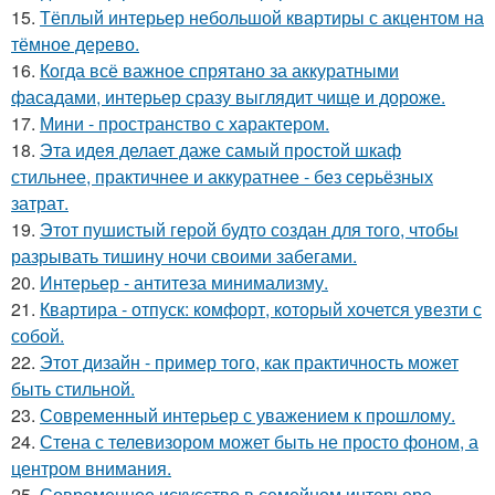
15.
Тёплый интерьер небольшой квартиры с акцентом на
тёмное дерево.
16.
Когда всё важное спрятано за аккуратными
фасадами, интерьер сразу выглядит чище и дороже.
17.
Мини - пространство с характером.
18.
Эта идея делает даже самый простой шкаф
стильнее, практичнее и аккуратнее - без серьёзных
затрат.
19.
Этот пушистый герой будто создан для того, чтобы
разрывать тишину ночи своими забегами.
20.
Интерьер - антитеза минимализму.
21.
Квартира - отпуск: комфорт, который хочется увезти с
собой.
22.
Этот дизайн - пример того, как практичность может
быть стильной.
23.
Современный интерьер с уважением к прошлому.
24.
Стена с телевизором может быть не просто фоном, а
центром внимания.
25.
Современное искусство в семейном интерьере.