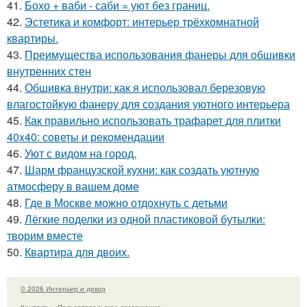
41.
Бохо + ваби - саби = уют без границ.
42.
Эстетика и комфорт: интерьер трёхкомнатной
квартиры.
43.
Преимущества использования фанеры для обшивки
внутренних стен
44.
Обшивка внутри: как я использовал березовую
влагостойкую фанеру для создания уютного интерьера
45.
Как правильно использовать трафарет для плитки
40x40: советы и рекомендации
46.
Уют с видом на город.
47.
Шарм французской кухни: как создать уютную
атмосферу в вашем доме
48.
Где в Москве можно отдохнуть с детьми
49.
Лёгкие поделки из одной пластиковой бутылки:
творим вместе
50.
Квартира для двоих.
© 2026 Интерьер и декор
Контакты
Пользовательское соглашение