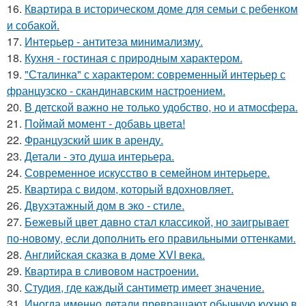
16.
Квартира в историческом доме для семьи с ребенком
и собакой.
17.
Интерьер - антитеза минимализму.
18.
Кухня - гостиная с природным характером.
19.
"Сталинка" с характером: современный интерьер с
французско - скандинавским настроением.
20.
В детской важно не только удобство, но и атмосфера.
21.
Поймай момент - добавь цвета!
22.
Французский шик в аренду.
23.
Детали - это душа интерьера.
24.
Современное искусство в семейном интерьере.
25.
Квартира с видом, который вдохновляет.
26.
Двухэтажный дом в эко - стиле.
27.
Бежевый цвет давно стал классикой, но заигрывает
по-новому, если дополнить его правильными оттенками.
28.
Английская сказка в доме XVI века.
29.
Квартира в сливовом настроении.
30.
Студия, где каждый сантиметр имеет значение.
31.
Иногда именно детали превращают обычную кухню в