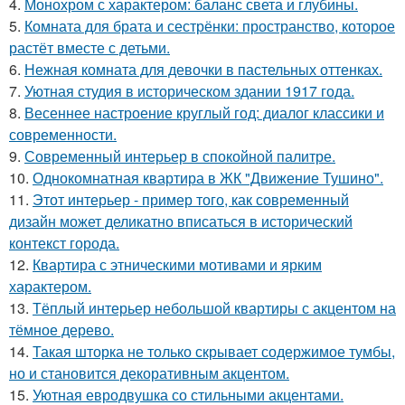
4.
Монохром с характером: баланс света и глубины.
5.
Комната для брата и сестрёнки: пространство, которое
растёт вместе с детьми.
6.
Нежная комната для девочки в пастельных оттенках.
7.
Уютная студия в историческом здании 1917 года.
8.
Весеннее настроение круглый год: диалог классики и
современности.
9.
Современный интерьер в спокойной палитре.
10.
Однокомнатная квартира в ЖК "Движение Тушино".
11.
Этот интерьер - пример того, как современный
дизайн может деликатно вписаться в исторический
контекст города.
12.
Квартира с этническими мотивами и ярким
характером.
13.
Тёплый интерьер небольшой квартиры с акцентом на
тёмное дерево.
14.
Такая шторка не только скрывает содержимое тумбы,
но и становится декоративным акцентом.
15.
Уютная евродвушка со стильными акцентами.