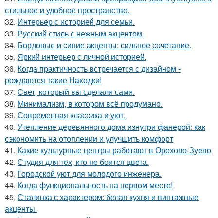
стильное и удобное пространство.
32.
Интерьер с историей для семьи.
33.
Русский стиль с нежным акцентом.
34.
Бордовые и синие акценты: сильное сочетание.
35.
Яркий интерьер с личной историей.
36.
Когда практичность встречается с дизайном -
рождаются такие Находки!
37.
Свет, который вы сделали сами.
38.
Минимализм, в котором всё продумано.
39.
Современная классика и уют.
40.
Утепление деревянного дома изнутри фанерой: как
сэкономить на отоплении и улучшить комфорт
41.
Какие культурные центры работают в Орехово-Зуево
42.
Студия для тех, кто не боится цвета.
43.
Городской уют для молодого инженера.
44.
Когда функциональность на первом месте!
45.
Сталинка с характером: белая кухня и винтажные
акценты.