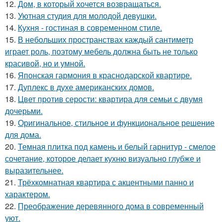
12.
Дом, в который хочется возвращаться.
13.
Уютная студия для молодой девушки.
14.
Кухня - гостиная в современном стиле.
15.
В небольших пространствах каждый сантиметр
играет роль, поэтому мебель должна быть не только
красивой, но и умной.
16.
Японская гармония в краснодарской квартире.
17.
Дуплекс в духе американских домов.
18.
Цвет против серости: квартира для семьи с двумя
дочерьми.
19.
Оригинальное, стильное и функциональное решение
для дома.
20.
Темная плитка под камень и белый гарнитур - смелое
сочетание, которое делает кухню визуально глубже и
выразительнее.
21.
Трёхкомнатная квартира с акцентными панно и
характером.
22.
Преображение деревянного дома в современный
уют.