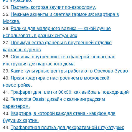
34.
Пастель, которая звучит по-взрослому.
35.
Нежные акценты и светлая гармония: квартира в
Москве.
36.
Ролики для малярного валика — какой лучше
использовать в разных ситуациях
37.
Преимущества фанеры в внутренней отделке
каркасных домов
38.
Обшивка внутренних стен фанерой: пошаговая
инструкция для каркасного дома
39.
Какие культурные центры работают в Орехово-Зуево
40.
Яркая квартира с настроением в московской
новостройке.
41.
Трафарет для плитки 30х30: как выбрать подходящий
42.
Terracotta Oasis: дизайн с калининградским
характером.
43.
Квартира, в которой каждая стена - как фон для
будущих картин.
44.
Трафаретная плитка для декоративной штукатурки: