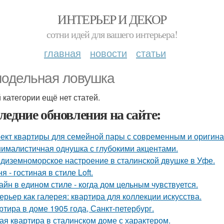
ИНТЕРЬЕР И ДЕКОР
сотни идей для вашего интерьера!
главная
новости
статьи
одельная ловушка
й категории ещё нет статей.
ледние обновления на сайте:
ект квартиры для семейной пары с современным и оригин
ималистичная однушка с глубокими акцентами.
диземноморское настроение в сталинской двушке в Уфе.
я - гостиная в стиле Loft.
айн в едином стиле - когда дом цельным чувствуется.
ерьер как галерея: квартира для коллекции искусства.
ртира в доме 1905 года, Санкт-петербург.
ая квартира в сталинском доме с характером.