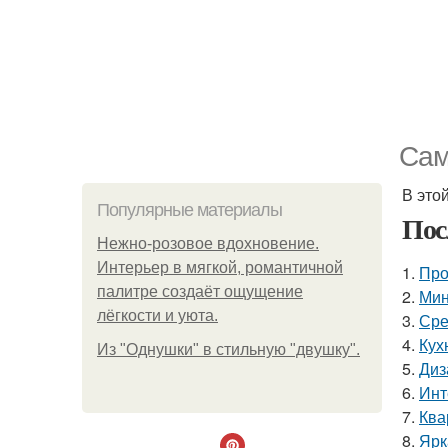
Сам
В это
Популярные материалы
Пос
Нежно-розовое вдохновение.
Интерьер в мягкой, романтичной
1.
Про
палитре создаёт ощущение
2.
Мин
лёгкости и уюта.
3.
Сре
4.
Кухн
Из "Однушки" в стильную "двушку".
5.
Диз
6.
Инт
7.
Ква
8.
Ярк