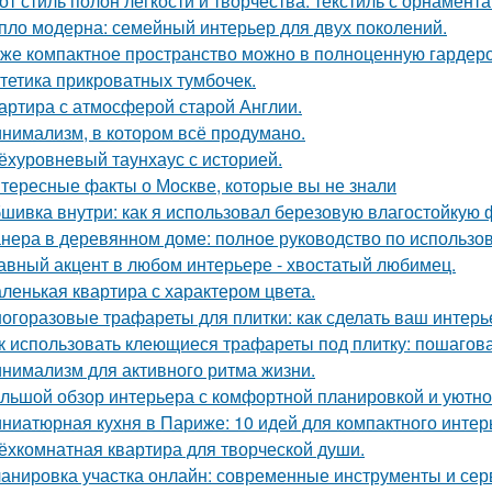
от стиль полон лёгкости и творчества: текстиль с орнамент
пло модерна: семейный интерьер для двух поколений.
же компактное пространство можно в полноценную гардер
тетика прикроватных тумбочек.
артира с атмосферой старой Англии.
нимализм, в котором всё продумано.
ёхуровневый таунхаус с историей.
тересные факты о Москве, которые вы не знали
шивка внутри: как я использовал березовую влагостойкую 
нера в деревянном доме: полное руководство по использо
авный акцент в любом интерьере - хвостатый любимец.
ленькая квартира с характером цвета.
огоразовые трафареты для плитки: как сделать ваш интер
к использовать клеющиеся трафареты под плитку: пошагов
нимализм для активного ритма жизни.
льшой обзор интерьера с комфортной планировкой и уютн
ниатюрная кухня в Париже: 10 идей для компактного интер
ёхкомнатная квартира для творческой души.
анировка участка онлайн: современные инструменты и се