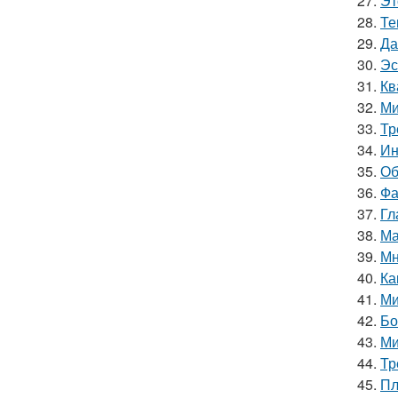
27.
Эт
28.
Те
29.
Да
30.
Эс
31.
Кв
32.
Ми
33.
Тр
34.
Ин
35.
Об
36.
Фа
37.
Гл
38.
Ма
39.
Мн
40.
Ка
41.
Ми
42.
Бо
43.
Ми
44.
Тр
45.
Пл