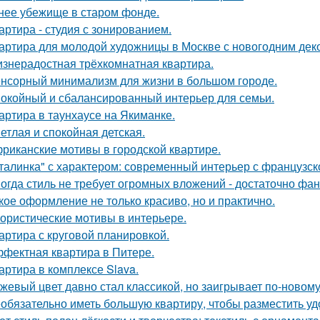
нее убежище в старом фонде.
артира - студия с зонированием.
артира для молодой художницы в Москве с новогодним дек
знерадостная трёхкомнатная квартира.
нсорный минимализм для жизни в большом городе.
окойный и сбалансированный интерьер для семьи.
артира в таунхаусе на Якиманке.
етлая и спокойная детская.
риканские мотивы в городской квартире.
талинка" с характером: современный интерьер с французск
огда стиль не требует огромных вложений - достаточно фан
кое оформление не только красиво, но и практично.
ористические мотивы в интерьере.
артира с круговой планировкой.
фектная квартира в Питере.
артира в комплексе Slava.
жевый цвет давно стал классикой, но заигрывает по-новому
обязательно иметь большую квартиру, чтобы разместить удо