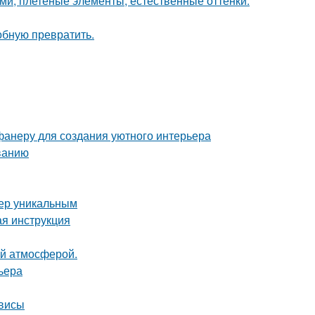
ами, плетёные элементы, естественные оттенки.
обную превратить.
фанеру для создания уютного интерьера
ванию
ьер уникальным
ая инструкция
ой атмосферой.
ьера
рвисы