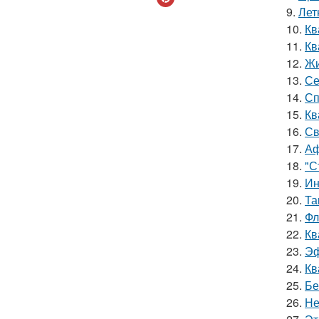
9.
Лет
10.
Кв
11.
Кв
12.
Жи
13.
Се
14.
Сп
15.
Кв
16.
Св
17.
Аф
18.
"С
19.
Ин
20.
Та
21.
Фл
22.
Кв
23.
Эф
24.
Кв
25.
Бе
26.
Не