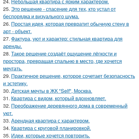
24.
Небольшая квартира с ярким характером.
25.
Это решение - спасение для тех, кто устал от
беспорядка и визуального шума.
26.
Простая идея, которая превратит обычную стену в
арт - объект.
27.
Фактура, уют и характер: стильная квартира для
аренды.
28.
Такое решение создаёт ощущение лёгкости и
простора, превращая спальню в место, где хочется
мечтать.
29.
Практичное решение, которое сочетает безопасность
и эстетику.
30.
Детская мечты в ЖК "Self", Москва.
31.
Квартира с видом, который вдохновляет.
32.
Преображение деревянного дома в современный
уют.
33.
Арендная квартира с характером.
34.
Квартира с круговой планировкой.
35.
Идеи, которые хочется повторить.