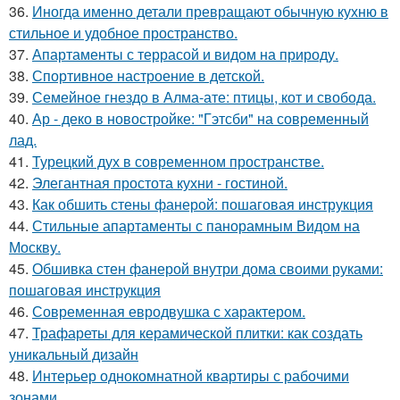
36.
Иногда именно детали превращают обычную кухню в
стильное и удобное пространство.
37.
Апартаменты с террасой и видом на природу.
38.
Спортивное настроение в детской.
39.
Семейное гнездо в Алма-ате: птицы, кот и свобода.
40.
Ар - деко в новостройке: "Гэтсби" на современный
лад.
41.
Турецкий дух в современном пространстве.
42.
Элегантная простота кухни - гостиной.
43.
Как обшить стены фанерой: пошаговая инструкция
44.
Стильные апартаменты с панорамным Видом на
Москву.
45.
Обшивка стен фанерой внутри дома своими руками:
пошаговая инструкция
46.
Современная евродвушка с характером.
47.
Трафареты для керамической плитки: как создать
уникальный дизайн
48.
Интерьер однокомнатной квартиры с рабочими
зонами.