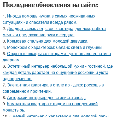
Последние обновления на сайте:
1.
Иногда помощь нужна в самых неожиданных
ситуациях - и спасатели всегда рядом.
2.
Двадцать семь лет, своя квартира, диплом, работа
мечты и предложение руки и сердца.
3.
Кремовая спальня для молодой девушки.
4.
Монохром с характером: баланс света и глубины.
5.
Открытые шкафы со шторами - уютная альтернатива
дверцам.
6.
Эстетичный интерьер небольшой кухни - гостиной, где
каждая деталь работает на ощущение роскоши и уюта
одновременно.
7.
Элегантная квартира в стиле ар - деко: роскошь в
современном прочтении.
8.
Авторский интерьер для стилиста звезд.
9.
Компактная квартира с видом на новодевичий
монастырь.
10.
Смелый интерьер с характером для молодой пары.