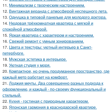
11.
Минимализм с творческим настроением.
12.
Винтажная веранда с атмосферой неспешного лета.
13.
Однушка в типовой панельке для молодого доктора.
14.
Нюдовая трёхкомнатная квартира с мягкой и
спокойной атмосферой.
15.
Яркая квартира с характером и настроением.
16.
Свежий ремонт с умным зонированием.
17.
Цвета и текстуры: уютный интерьер в Санкт-
петербурге.
18.
Мужская эстетика в интерьере.
19.
Уютная студия у моря.
20.
Компактное, но очень продуманное пространство, где
каждый метр работает на комфорт.
21.
Лоджия мечты. Два совершенно разных подхода к
оформлению, и каждый - по-своему функциональный и
стильный.
22.
Кухня - гостиная с природным характером.
23.
Японская гармония в краснодарской квартире.