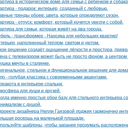
артира в историческом доме для семьи с ребенком и собако
артира - подарок: интерьер, созданный с любовью.
авные тренды обоев: цвета, которые определяют сезон.
артира - отпуск: комфорт, который хочется увезти с собой.
артира для семьи, которая живёт на два города.
бель - трансформер - Находка для небольших квартир!
терьер, наполненный теплом, светом и уютом.
кое решение создаёт ощущение лёгкости и простора, превра
ена с телевизором может быть не просто фоном, а центром
ушка мечты в сталинке.
игинальное, стильное и функциональное решение для дома
ло - голубая классика с современными акцентами.
рракота в интерьере спальни.
мосфера для души и друзей.
огда именно простые обои базу для стильного интерьера с
нимализм с душой.
проекте дизайнера Нелли Гаязовой лоджия гармонично инт
льшая роскошь на маленькой площади.
пользуйте шаблоны, чтобы заранее продумать расположение