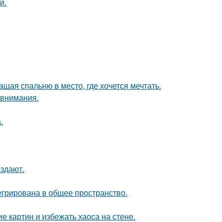
й.
щая спальню в место, где хочется мечтать.
 внимания.
.
оздают.
егрирована в общее пространство.
 картин и избежать хаоса на стене.