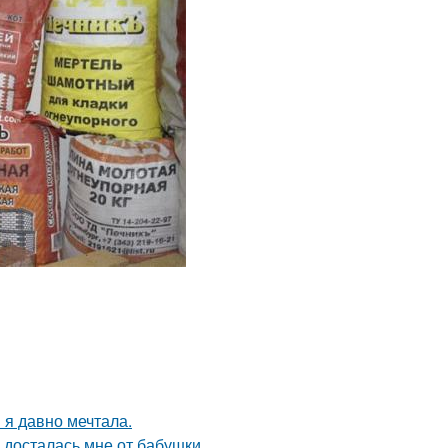
 я давно мечтала.
я досталась мне от бабушки.