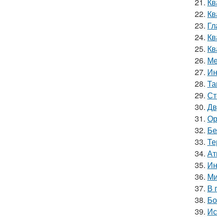
21.
Кв
22.
Кв
23.
Гл
24.
Кв
25.
Кв
26.
Ме
27.
Ин
28.
Та
29.
Ст
30.
Дв
31.
Ор
32.
Бе
33.
Те
34.
Ат
35.
Ин
36.
Ми
37.
В 
38.
Бо
39.
Ис