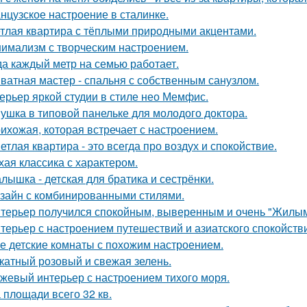
нцузское настроение в сталинке.
тлая квартира с тёплыми природными акцентами.
имализм с творческим настроением.
да каждый метр на семью работает.
ватная мастер - спальня с собственным санузлом.
ерьер яркой студии в стиле нео Мемфис.
ушка в типовой панельке для молодого доктора.
ихожая, которая встречает с настроением.
етлая квартира - это всегда про воздух и спокойствие.
хая классика с характером.
лышка - детская для братика и сестрёнки.
зайн с комбинированными стилями.
терьер получился спокойным, выверенным и очень "Жилым
терьер с настроением путешествий и азиатского спокойств
е детские комнаты с похожим настроением.
катный розовый и свежая зелень.
жевый интерьер с настроением тихого моря.
 площади всего 32 кв.