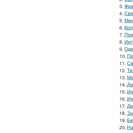
3.
Фра
4.
Све
5.
Мин
6.
Ког
7.
При
8.
Инт
9.
Одн
10.
Пр
11.
Св
12.
Ти
13.
Ма
14.
Ди
15.
Ин
16.
Ин
17.
Дв
18.
За
19.
Бе
20.
На