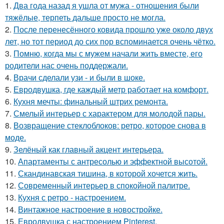
1.
Два года назад я ушла от мужа - отношения были
тяжёлые, терпеть дальше просто не могла.
2.
После перенесённого ковида прошло уже около двух
лет, но тот период до сих пор вспоминается очень чётко.
3.
Помню, когда мы с мужем начали жить вместе, его
родители нас очень поддержали.
4.
Врачи сделали узи - и были в шоке.
5.
Евродвушка, где каждый метр работает на комфорт.
6.
Кухня мечты: финальный штрих ремонта.
7.
Смелый интерьер с характером для молодой пары.
8.
Возвращение стеклоблоков: ретро, которое снова в
моде.
9.
Зелёный как главный акцент интерьера.
10.
Апартаменты с антресолью и эффектной высотой.
11.
Скандинавская тишина, в которой хочется жить.
12.
Современный интерьер в спокойной палитре.
13.
Кухня с ретро - настроением.
14.
Винтажное настроение в новостройке.
15.
Евродвушка с настроением Pinterest.