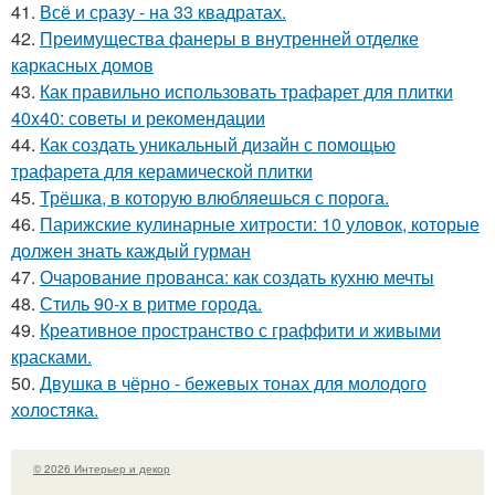
41.
Всё и сразу - на 33 квадратах.
42.
Преимущества фанеры в внутренней отделке
каркасных домов
43.
Как правильно использовать трафарет для плитки
40x40: советы и рекомендации
44.
Как создать уникальный дизайн с помощью
трафарета для керамической плитки
45.
Трёшка, в которую влюбляешься с порога.
46.
Парижские кулинарные хитрости: 10 уловок, которые
должен знать каждый гурман
47.
Очарование прованса: как создать кухню мечты
48.
Стиль 90-х в ритме города.
49.
Креативное пространство с граффити и живыми
красками.
50.
Двушка в чёрно - бежевых тонах для молодого
холостяка.
© 2026 Интерьер и декор