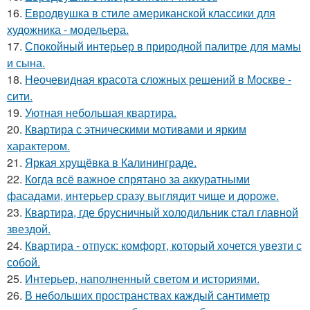
16.
Евродвушка в стиле американской классики для
художника - модельера.
17.
Спокойный интерьер в природной палитре для мамы
и сына.
18.
Неочевидная красота сложных решений в Москве -
сити.
19.
Уютная небольшая квартира.
20.
Квартира с этническими мотивами и ярким
характером.
21.
Яркая хрущёвка в Калининграде.
22.
Когда всё важное спрятано за аккуратными
фасадами, интерьер сразу выглядит чище и дороже.
23.
Квартира, где брусничный холодильник стал главной
звездой.
24.
Квартира - отпуск: комфорт, который хочется увезти с
собой.
25.
Интерьер, наполненный светом и историями.
26.
В небольших пространствах каждый сантиметр