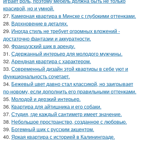
играет роль, поэтому мебель должна быть не только
красивой, но и умной.
27.
Камерная квартира в Минске с глубокими оттенками.
28.
Вдохновение в деталях.
29.
Иногда стиль не требует огромных вложений -
достаточно фантазии и аккуратности.
30.
Французский шик в аренду.
31.
Сдержанный интерьер для молодого мужчины.
32.
Арендная квартира с характером.
33.
Современный дизайн этой квартиры в себе уют и
функциональность сочетает.
34.
Бежевый цвет давно стал классикой, но заигрывает
по-новому, если дополнить его правильными оттенками.
35.
Молодой и дерзкий интерьер.
36.
Квартира для айтишника и его собаки.
37.
Студия, где каждый сантиметр имеет значение.
38.
Небольшое пространство, созданное с любовью.
39.
Богемный шик с русским акцентом.
40.
Яркая квартира с историей в Калининграде.