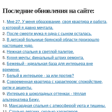
Последние обновления на сайте:
1.
Мне 27. У меня образование, своя квартира и работа,
о которой я давно мечтала.
2.
После смерти мужа я одна с сыном осталась.
3.
В детской больнице брянской области произошло
настоящее чудо.
4.
Нежная спальня в светлой палитре.
5.
Кухня мечты: финальный штрих ремонта.
6.
Бежевый - идеальная база для интерьера вне
времени.
7.
Белый в интерьере - за или против?
8.
Современная квартира с характером: спокойствие,
ритм и акценты.
9.
Интерьер в шоколадных оттенках - тёплая
альтернатива Бежу.
10.
Мансардная спальня с атмосферой уюта и тишины.
11.
Столько детских, сколько характеров.