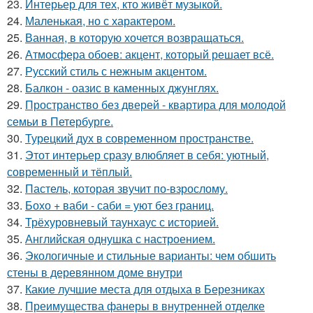
23.
Интерьер для тех, кто живёт музыкой.
24.
Маленькая, но с характером.
25.
Ванная, в которую хочется возвращаться.
26.
Атмосфера обоев: акцент, который решает всё.
27.
Русский стиль с нежным акцентом.
28.
Балкон - оазис в каменных джунглях.
29.
Пространство без дверей - квартира для молодой
семьи в Петербурге.
30.
Турецкий дух в современном пространстве.
31.
Этот интерьер сразу влюбляет в себя: уютный,
современный и тёплый.
32.
Пастель, которая звучит по-взрослому.
33.
Бохо + ваби - саби = уют без границ.
34.
Трёхуровневый таунхаус с историей.
35.
Английская однушка с настроением.
36.
Экологичные и стильные варианты: чем обшить
стены в деревянном доме внутри
37.
Какие лучшие места для отдыха в Березниках
38.
Преимущества фанеры в внутренней отделке