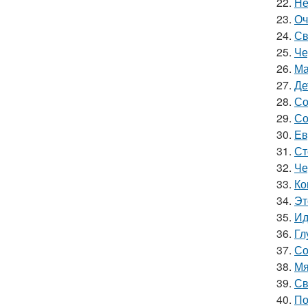
22.
Не
23.
Оч
24.
Св
25.
Че
26.
Ма
27.
Де
28.
Со
29.
Со
30.
Ев
31.
Ст
32.
Че
33.
Ко
34.
Эт
35.
Ид
36.
Гл
37.
Со
38.
Мя
39.
Св
40.
По