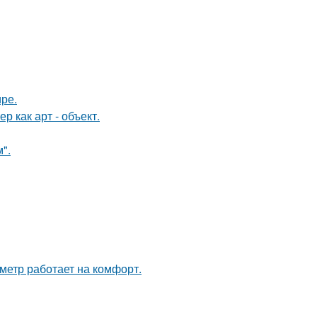
ире.
 как арт - объект.
".
метр работает на комфорт.