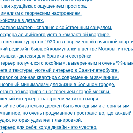
тлая хрущёвка с ощущением простора.
имализм с творческим настроением.
койствие в деталях.
ватная мастер - спальня с собственным санузлом.
осфера альпийского уюта в компактной квартире.
 советских курортов 1930-х в современной сочинской кварт
кий редизайн бывшей коммуналки в центре Москвы: интерьер
лышка - детская для братика и сестрёнки.
терьер получился спокойным, выверенным и очень "Жилым
ета и текстуры: уютный интерьер в Санкт-петербурге.
революционная квартира с современным звучанием.
нсорный минимализм для жизни в большом городе.
егантная квартира с настроением старой москвы.
жевый интерьер с настроением тихого моря.
лый не обязательно должен быть холодным и стерильным.
мпактное, но очень продуманное пространство, где каждый 
удия, которая удивляет планировкой.
терьер для себя: когда дизайн - это чувство.