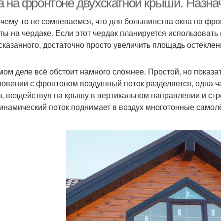
а на фронтоне двухскатной крыши. Назна
чему-то не сомневаемся, что для большинства окна на фрон
ты на чердаке. Если этот чердак планируется использовать 
казанного, достаточно просто увеличить площадь остеклени
мом деле всё обстоит намного сложнее. Простой, но показа
новении с фронтоном воздушный поток разделяется, одна час
з, воздействуя на крышу в вертикальном направлении и стр
инамический поток поднимает в воздух многотонные самолёт