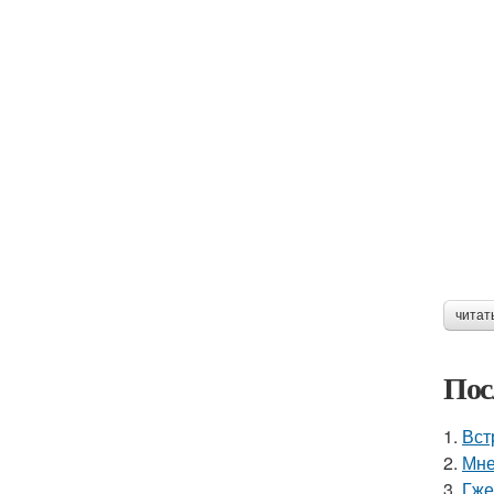
читат
Пос
1.
Вст
2.
Мне
3.
Гже