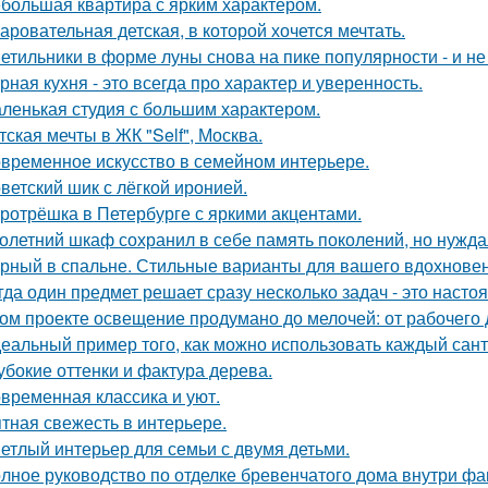
большая квартира с ярким характером.
аровательная детская, в которой хочется мечтать.
етильники в форме луны снова на пике популярности - и не 
рная кухня - это всегда про характер и уверенность.
ленькая студия с большим характером.
тская мечты в ЖК "Self", Москва.
временное искусство в семейном интерьере.
ветский шик с лёгкой иронией.
ротрёшка в Петербурге с яркими акцентами.
олетний шкаф сохранил в себе память поколений, но нужд
рный в спальне. Стильные варианты для вашего вдохновен
гда один предмет решает сразу несколько задач - это наст
ом проекте освещение продумано до мелочей: от рабочего 
еальный пример того, как можно использовать каждый сант
убокие оттенки и фактура дерева.
временная классика и уют.
тная свежесть в интерьере.
етлый интерьер для семьи с двумя детьми.
лное руководство по отделке бревенчатого дома внутри ф