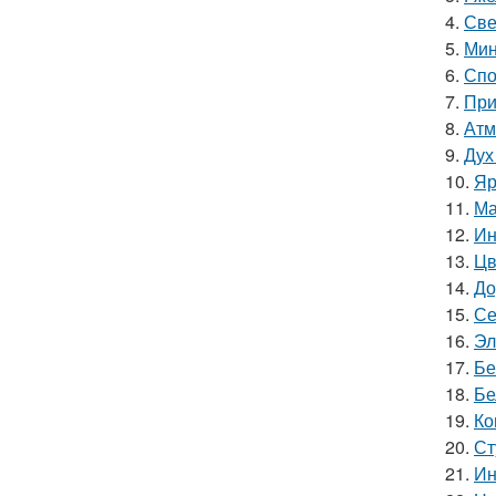
4.
Све
5.
Мин
6.
Спо
7.
При
8.
Атм
9.
Дух
10.
Яр
11.
Ма
12.
Ин
13.
Цв
14.
До
15.
Се
16.
Эл
17.
Бе
18.
Бе
19.
Ко
20.
Ст
21.
Ин