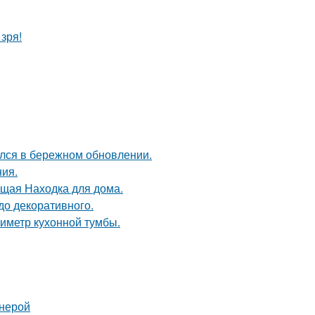
зря!
ался в бережном обновлении.
ия.
оящая Находка для дома.
до декоративного.
иметр кухонной тумбы.
анерой