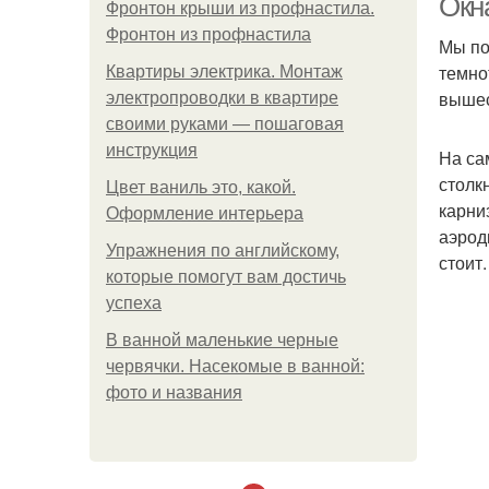
Окн
Фронтон крыши из профнастила.
Фронтон из профнастила
Мы по
темно
Квартиры электрика. Монтаж
вышес
электропроводки в квартире
своими руками — пошаговая
инструкция
На са
столк
Цвет ваниль это, какой.
карни
Оформление интерьера
аэрод
Упражнения по английскому,
стоит.
которые помогут вам достичь
успеха
В ванной маленькие черные
червячки. Насекомые в ванной:
фото и названия