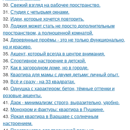
30.
Свежий взгляд на рабочее пространство.
31.
Студия с четырьмя окнами.
32.
Идеи, которые хочется повторить.
33.
Лоджия может стать не просто дополнительным
пространством, а полноценной комнатой.
34.
Деревянные проёмы - это не только функционально,
но и красиво.
35.
Акцент, который всегда в центре внимания.
36.
Спортивное настроение в детской.
37.
Как в загородном доме, но в городе.
38.
Квартира для мамы с двумя детьми: личный опыт.
39.
Всё и сразу - на 33 квадратах.
40.
Однушка с характером: бетон, тёмные оттенки и
розовые акценты.
41.
Дарк - минимализм: строго, выразительно, удобно.
42.
Монохром и фактуры: квартира в Пушкине.
43.
Яркая квартира в Варшаве с солнечным
настроением.