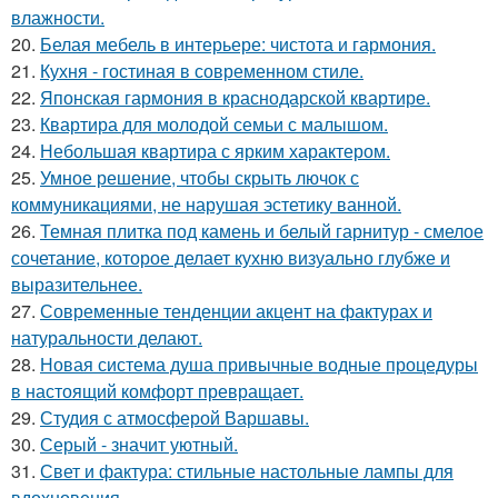
влажности.
20.
Белая мебель в интерьере: чистота и гармония.
21.
Кухня - гостиная в современном стиле.
22.
Японская гармония в краснодарской квартире.
23.
Квартира для молодой семьи с малышом.
24.
Небольшая квартира с ярким характером.
25.
Умное решение, чтобы скрыть лючок с
коммуникациями, не нарушая эстетику ванной.
26.
Темная плитка под камень и белый гарнитур - смелое
сочетание, которое делает кухню визуально глубже и
выразительнее.
27.
Современные тенденции акцент на фактурах и
натуральности делают.
28.
Новая система душа привычные водные процедуры
в настоящий комфорт превращает.
29.
Студия с атмосферой Варшавы.
30.
Серый - значит уютный.
31.
Свет и фактура: стильные настольные лампы для
вдохновения.