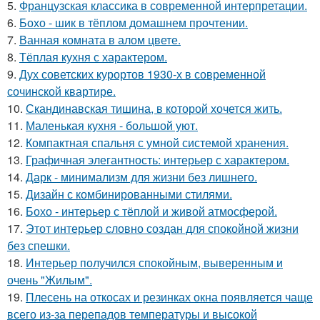
5.
Французская классика в современной интерпретации.
6.
Бохо - шик в тёплом домашнем прочтении.
7.
Ванная комната в алом цвете.
8.
Тёплая кухня с характером.
9.
Дух советских курортов 1930-х в современной
сочинской квартире.
10.
Скандинавская тишина, в которой хочется жить.
11.
Маленькая кухня - большой уют.
12.
Компактная спальня с умной системой хранения.
13.
Графичная элегантность: интерьер с характером.
14.
Дарк - минимализм для жизни без лишнего.
15.
Дизайн с комбинированными стилями.
16.
Бохо - интерьер с тёплой и живой атмосферой.
17.
Этот интерьер словно создан для спокойной жизни
без спешки.
18.
Интерьер получился спокойным, выверенным и
очень "Жилым".
19.
Плесень на откосах и резинках окна появляется чаще
всего из-за перепадов температуры и высокой