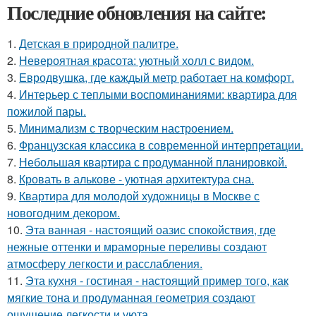
Последние обновления на сайте:
1.
Детская в природной палитре.
2.
Невероятная красота: уютный холл с видом.
3.
Евродвушка, где каждый метр работает на комфорт.
4.
Интерьер с теплыми воспоминаниями: квартира для
пожилой пары.
5.
Минимализм с творческим настроением.
6.
Французская классика в современной интерпретации.
7.
Небольшая квартира с продуманной планировкой.
8.
Кровать в алькове - уютная архитектура сна.
9.
Квартира для молодой художницы в Москве с
новогодним декором.
10.
Эта ванная - настоящий оазис спокойствия, где
нежные оттенки и мраморные переливы создают
атмосферу легкости и расслабления.
11.
Эта кухня - гостиная - настоящий пример того, как
мягкие тона и продуманная геометрия создают
ощущение легкости и уюта.