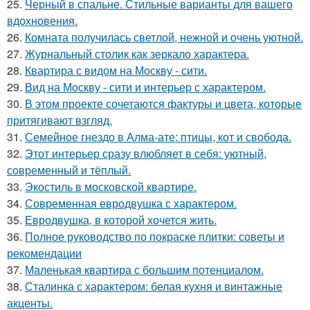
25.
Черный в спальне. Стильные варианты для вашего
вдохновения.
26.
Комната получилась светлой, нежной и очень уютной.
27.
Журнальный столик как зеркало характера.
28.
Квартира с видом на Москву - сити.
29.
Вид на Москву - сити и интерьер с характером.
30.
В этом проекте сочетаются фактуры и цвета, которые
притягивают взгляд.
31.
Семейное гнездо в Алма-ате: птицы, кот и свобода.
32.
Этот интерьер сразу влюбляет в себя: уютный,
современный и тёплый.
33.
Экостиль в московской квартире.
34.
Современная евродвушка с характером.
35.
Евродвушка, в которой хочется жить.
36.
Полное руководство по покраске плитки: советы и
рекомендации
37.
Маленькая квартира с большим потенциалом.
38.
Сталинка с характером: белая кухня и винтажные
акценты.