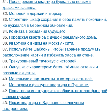
31.
После ремонта квартира буквально новыми
красками засияла.
32.
Молодой и дерзкий интерьер.
33.
Столетний шкаф сохранил в себе память поколений,
но нуждался в бережном обновлении.
34.
Комната в ожидании будущего.
35.
Городская квартира с душой фамильного дома.
36.
Квартира с видом на Москву - сити.
37.
Используйте шаблоны, чтобы заранее продумать
расположение картин и избежать хаоса на стене.
38.
Трёхуровневый таунхаус с историей.
39.
Однушка с характером: бетон, тёмные оттенки и
розовые акценты.
40.
Маленькие апартаменты, в которых есть всё.
41.
Монохром и фактуры: квартира в Пушкине.
42.
Пошаговая инструкция: как обшить потолок фанерой
своими руками
43.
Яркая квартира в Варшаве с солнечным
настроением.