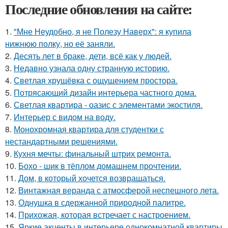
Последние обновления на сайте:
1.
"Мне Неудобно, я не Полезу Наверх": я купила
нижнюю полку, но её заняли.
2.
Десять лет в браке, дети, всё как у людей.
3.
Недавно узнала одну странную историю.
4.
Светлая хрущёвка с ощущением простора.
5.
Потрясающий дизайн интерьера частного дома.
6.
Светлая квартира - оазис с элементами экостиля.
7.
Интерьер с видом на воду.
8.
Монохромная квартира для студентки с
нестандартными решениями.
9.
Кухня мечты: финальный штрих ремонта.
10.
Бохо - шик в тёплом домашнем прочтении.
11.
Дом, в который хочется возвращаться.
12.
Винтажная веранда с атмосферой неспешного лета.
13.
Однушка в сдержанной природной палитре.
14.
Прихожая, которая встречает с настроением.
15.
Яркие акценты в интерьере однокомнатной квартиры