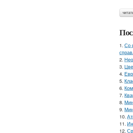
читат
Пос
1.
Со 
справ
2.
Нео
3.
Цве
4.
Евр
5.
Кла
6.
Ком
7.
Ква
8.
Мин
9.
Мин
10.
Ат
11.
Ин
12.
Ср