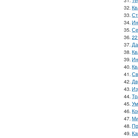
31.
Те
32.
Кв
33.
Ст
34.
Ин
35.
Се
36.
22
37.
Да
38.
Кв
39.
Ин
40.
Кв
41.
Св
42.
Дв
43.
Из
44.
Тр
45.
Ум
46.
Ко
47.
Ми
48.
Пр
49.
Ка