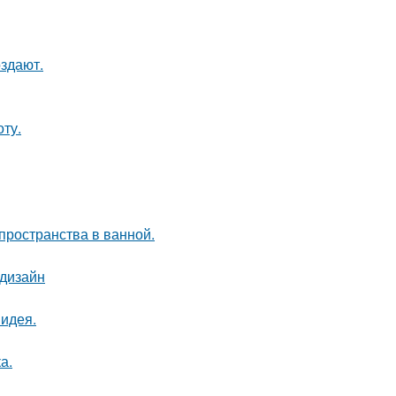
оздают.
ту.
пространства в ванной.
 дизайн
 идея.
а.