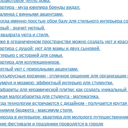
рракотовое тепло дома.
артира - муза ювелира бренды видал.
алинка с винными акцентами.
огда именно простые обои базу для стильного интерьера с
рый - значит уютный.
 квадрата уюта и стиля.
же в ограниченном пространстве можно создать уют и красо
артира с душой: уют для мамы и двух сыновей.
терьер с историей для семьи.
артира для коллекционеров.
етлый уют с природными акцентами.
ухъярусные корзинки - отличное решение для организации 
умруд и мрамор: эффектный интерьер для студентки.
афареты для керамической плитки: как создать уникальный
ная малогабаритка для студента - математика.
гда технологии встречаются с дизайном - получается крутая
нимум бюджета - максимум стиля.
ирода в интерьере: квартира для молодого путешественник
кие фестивали и праздники проводятся в городе