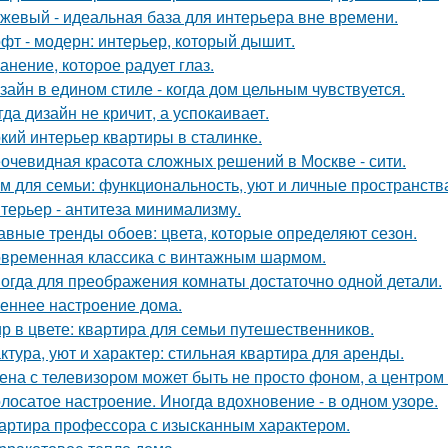
жевый - идеальная база для интерьера вне времени.
фт - модерн: интерьер, который дышит.
анение, которое радует глаз.
зайн в едином стиле - когда дом цельным чувствуется.
гда дизайн не кричит, а успокаивает.
кий интерьер квартиры в сталинке.
очевидная красота сложных решений в Москве - сити.
м для семьи: функциональность, уют и личные пространств
терьер - антитеза минимализму.
авные тренды обоев: цвета, которые определяют сезон.
временная классика с винтажным шармом.
огда для преображения комнаты достаточно одной детали.
еннее настроение дома.
р в цвете: квартира для семьи путешественников.
ктура, уют и характер: стильная квартира для аренды.
ена с телевизором может быть не просто фоном, а центром
лосатое настроение. Иногда вдохновение - в одном узоре.
артира профессора с изысканным характером.