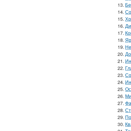
13.
Бе
14.
Со
15.
Хр
16.
Ди
17.
Ко
18.
Яр
19.
Не
20.
До
21.
Ин
22.
Гл
23.
Со
24.
Ин
25.
Ос
26.
Ми
27.
Фа
28.
Ст
29.
По
30.
Кв