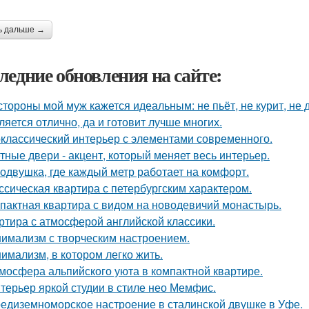
ь дальше →
ледние обновления на сайте:
стороны мой муж кажется идеальным: не пьёт, не курит, не 
ляется отлично, да и готовит лучше многих.
классический интерьер с элементами современного.
тные двери - акцент, который меняет весь интерьер.
одвушка, где каждый метр работает на комфорт.
ссическая квартира с петербургским характером.
пактная квартира с видом на новодевичий монастырь.
ртира с атмосферой английской классики.
имализм с творческим настроением.
имализм, в котором легко жить.
мосфера альпийского уюта в компактной квартире.
терьер яркой студии в стиле нео Мемфис.
едиземноморское настроение в сталинской двушке в Уфе.