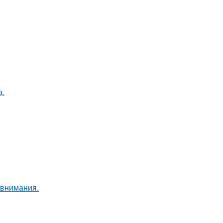
а.
 внимания.