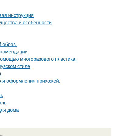
вая инструкция
ущества и особенности
 образ.
рекомендации
 помощью многоразового пластика.
цузском стиле
ы
для оформления прихожей.
нь
иль
для дома
язь