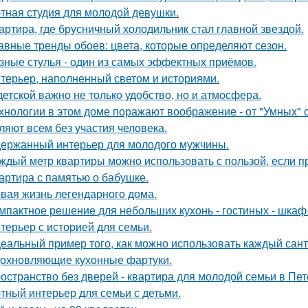
тная студия для молодой девушки.
артира, где брусничный холодильник стал главной звездой.
авные тренды обоев: цвета, которые определяют сезон.
зные стулья - один из самых эффектных приёмов.
терьер, наполненный светом и историями.
детской важно не только удобство, но и атмосфера.
хнологии в этом доме поражают воображение - от "Умных" 
ляют всем без участия человека.
ержанный интерьер для молодого мужчины.
ждый метр квартиры можно использовать с пользой, если 
артира с памятью о бабушке.
вая жизнь легендарного дома.
мпактное решение для небольших кухонь - гостиных - шкаф
терьер с историей для семьи.
еальный пример того, как можно использовать каждый сант
охновляющие кухонные фартуки.
остранство без дверей - квартира для молодой семьи в Пет
тный интерьер для семьи с детьми.