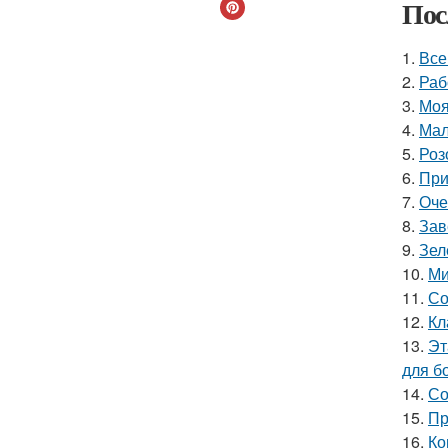
Пос
1.
Все
2.
Раб
3.
Моя
4.
Мал
5.
Роз
6.
При
7.
Оче
8.
Зав
9.
Зел
10.
Ми
11.
Со
12.
Кл
13.
Эт
для б
14.
Со
15.
Пр
16.
Ко