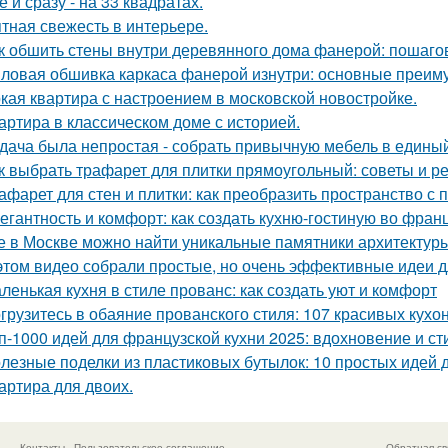
ё и сразу - на 33 квадратах.
тная свежесть в интерьере.
к обшить стены внутри деревянного дома фанерой: пошаго
ловая обшивка каркаса фанерой изнутри: основные преим
кая квартира с настроением в московской новостройке.
артира в классическом доме с историей.
дача была непростая - собрать привычную мебель в единый
к выбрать трафарет для плитки прямоугольный: советы и 
афарет для стен и плитки: как преобразить пространство с
егантность и комфорт: как создать кухню-гостиную во фран
е в Москве можно найти уникальные памятники архитектур
этом видео собрали простые, но очень эффективные идеи 
ленькая кухня в стиле прованс: как создать уют и комфорт
грузитесь в обаяние прованского стиля: 107 красивых кухо
п-1000 идей для французской кухни 2025: вдохновение и ст
лезные поделки из пластиковых бутылок: 10 простых идей 
артира для двоих.
Контакты
Пользовательское соглашение
Обратная св