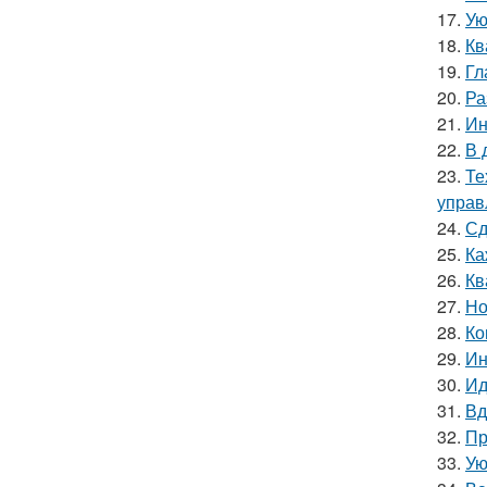
17.
Ую
18.
Кв
19.
Гл
20.
Ра
21.
Ин
22.
В 
23.
Те
управ
24.
Сд
25.
Ка
26.
Кв
27.
Но
28.
Ко
29.
Ин
30.
Ид
31.
Вд
32.
Пр
33.
Ую