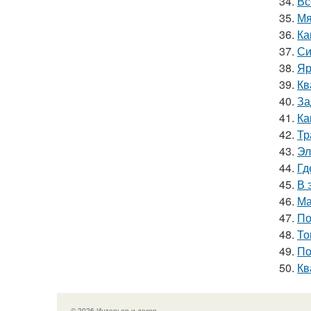
34.
Вс
35.
Мя
36.
Ка
37.
Си
38.
Яр
39.
Кв
40.
За
41.
Ка
42.
Тр
43.
Эл
44.
Гд
45.
В 
46.
Ма
47.
По
48.
То
49.
По
50.
Кв
© 2026 Интерьер и декор