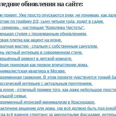
ледние обновления на сайте:
м привет. Уже просто опускаются руки, не понимаю, как дал
отаю по графику 2/2, сыну четыре года, ходит в садик.
 свекровь - настоящая "Королева Чистоты".
енькая студия с продуманным обновлением.
овая плитка как акцент на кухне.
ватная мастер - спальня с собственным санузлом.
нь уютный интерьер в современном стиле.
ершённый ремонт в детской комнате.
ёная прихожая как первое впечатление дома.
нималистская квартира в Москве.
временная гармония. В этом проекте чувствуется тонкий б
ассический интерьер с актуальным прочтением.
а кухня - отличный пример того, как даже небольшое прос
ольшой семьи.
временный японский минимализм в Краснодаре.
актичное решение для дома, где всё должно быть под рукой 
гда всё важное спрятано за аккуратными фасадами, интерь