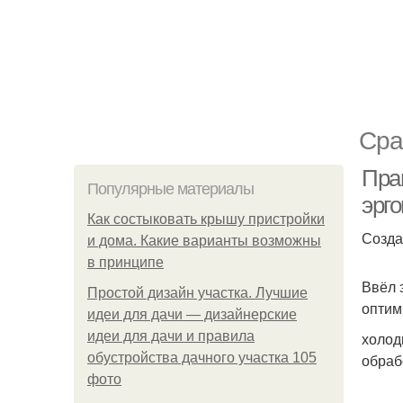
Сра
Пра
Популярные материалы
эрго
Как состыковать крышу пристройки
Созда
и дома. Какие варианты возможны
в принципе
Ввёл 
Простой дизайн участка. Лучшие
оптим
идеи для дачи — дизайнерские
идеи для дачи и правила
холод
обустройства дачного участка 105
обраб
фото