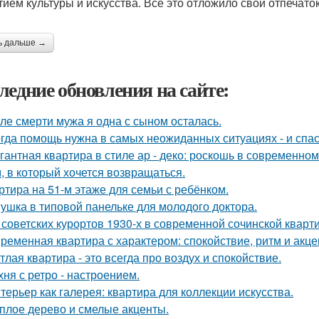
тием культуры и искусства. Всё это отложило свой отпечато
ь дальше →
ледние обновления на сайте:
ле смерти мужа я одна с сыном осталась.
гда помощь нужна в самых неожиданных ситуациях - и спас
гантная квартира в стиле ар - деко: роскошь в современном
, в который хочется возвращаться.
ртира на 51-м этаже для семьи с ребёнком.
ушка в типовой панельке для молодого доктора.
 советских курортов 1930-х в современной сочинской кварт
ременная квартира с характером: спокойствие, ритм и акце
тлая квартира - это всегда про воздух и спокойствие.
хня с ретро - настроением.
терьер как галерея: квартира для коллекции искусства.
плое дерево и смелые акценты.