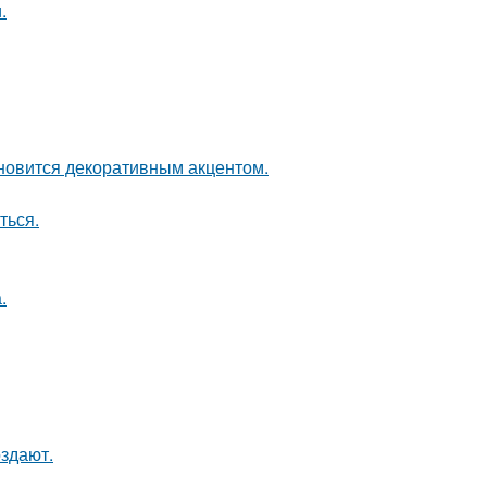
.
ановится декоративным акцентом.
ться.
.
оздают.