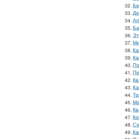
32.
Бе
33.
Де
34.
Ап
35.
Ба
36.
Эт
37.
Ми
38.
Ка
39.
Ка
40.
По
41.
Пр
42.
Кв
43.
Ка
44.
Тр
45.
Ма
46.
Кв
47.
Ко
48.
Со
49.
Ка