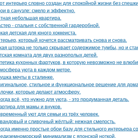
от интерьер словно создан для спокойной жизни без спешки
ои в санузле: смело и эффектно.
тная небольшая квартира.
стер - спальня с собственной гардеробной.
кая детская для юного хоккеиста.
терьер, который хочется рассматривать снова и снова.
кая шторка не только скрывает содержимое тумбы, но и ст
тская комната для двух разнополых детей.
тетика кухонных фартуков, в которую невозможно не влюби
мосфера уюта в каждом метре.
ушка мечты в сталинке.
игинальное, стильное и функциональное решение для дома
лочки, которые делают атмосферу.
огда всё, что нужно для уюта, - это продуманная деталь.
артира для мамы и внуков.
временный уют для семьи из трёх человек.
вандовый и сливочный жёлтый: нежная смелость.
огда именно простые обои базу для стильного интерьера с
едиземноморский минимализм с японской ноткой.