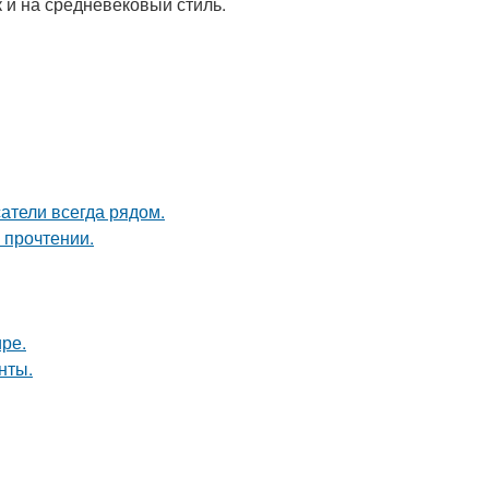
к и на средневековый стиль.
атели всегда рядом.
 прочтении.
ире.
нты.