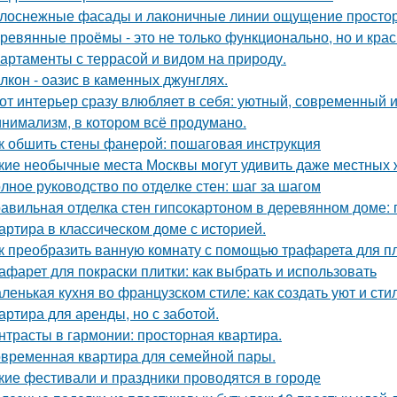
лоснежные фасады и лаконичные линии ощущение простор
ревянные проёмы - это не только функционально, но и крас
артаменты с террасой и видом на природу.
лкон - оазис в каменных джунглях.
от интерьер сразу влюбляет в себя: уютный, современный и
нимализм, в котором всё продумано.
к обшить стены фанерой: пошаговая инструкция
кие необычные места Москвы могут удивить даже местных 
лное руководство по отделке стен: шаг за шагом
авильная отделка стен гипсокартоном в деревянном доме:
артира в классическом доме с историей.
к преобразить ванную комнату с помощью трафарета для пл
афарет для покраски плитки: как выбрать и использовать
ленькая кухня во французском стиле: как создать уют и ст
артира для аренды, но с заботой.
нтрасты в гармонии: просторная квартира.
временная квартира для семейной пары.
кие фестивали и праздники проводятся в городе