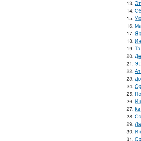
13.
Эт
14.
Об
15.
Ую
16.
Ма
17.
Яр
18.
Ин
19.
Та
20.
Де
21.
Эс
22.
Ат
23.
Дв
24.
Ор
25.
По
26.
Ин
27.
Кв
28.
Со
29.
Ла
30.
Ин
31.
Ср