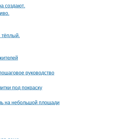
а создают.
иво.
 тёплый.
жителей
 пошаговое руководство
итки под покраску
иль на небольшой площади