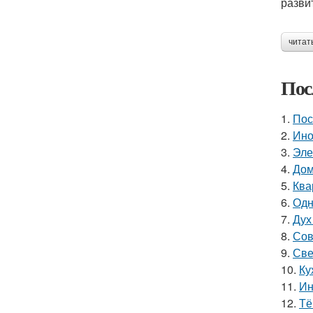
разви
читат
Пос
1.
Пос
2.
Ино
3.
Эле
4.
Дом
5.
Ква
6.
Одн
7.
Дух
8.
Сов
9.
Све
10.
Ку
11.
Ин
12.
Тё