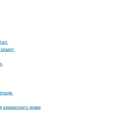
тал.
оздают.
я.
етали.
я каркасного дома