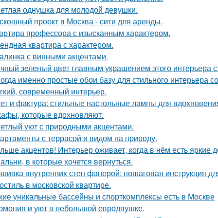
етлая однушка для молодой девушки.
скошный проект в Москва - сити для аренды.
артира профессора с изысканным характером.
ендная квартира с характером.
алинка с винными акцентами.
чный зеленый цвет главным украшением этого интерьера с
огда именно простые обои базу для стильного интерьера с
гкий, современный интерьер.
ет и фактура: стильные настольные лампы для вдохновени
афы, которые вдохновляют.
етлый уют с природными акцентами.
артаменты с террасой и видом на природу.
льше акцентов! Интерьер оживает, когда в нём есть яркие д
альни, в которые хочется вернуться.
шивка внутренних стен фанерой: пошаговая инструкция дл
остиль в московской квартире.
кие уникальные бассейны и спорткомплексы есть в Москве
рмония и уют в небольшой евродвушке.