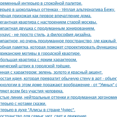
ременный интерьер в спокойной палитре.
ерьер в шоколадных оттенках - тёплая альтернатива Бежу.
лёная прихожая как первое впечатление дома.
егантная квартира с настроением старой москвы.
мпактная двушка с продуманным зонированием.
ухаус - не просто стиль, а философия дизайна.
мпактное, но очень продуманное пространство, где каждый 
обная памятка, которая поможет спроектировать функцион
риканские мотивы в городской квартире.
большая квартира с ярким характером.
нический штрих в городской трёшке.
нная с характером: зелень, золото и красный акцент.
остая идея, которая превратит обычную стену в арт - объек
хнологии в этом доме поражают воображение - от "Умных" 
ляют всем без участия человека.
стые линии, нейтральные оттенки и продуманная эргономика
терьер с нотами сказки.
терьер в духе "Алисы в стране Чудес".
остранство для семьи: уют, свет и движение.