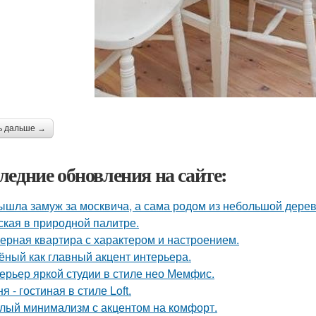
ь дальше →
ледние обновления на сайте:
ышла замуж за москвича, а сама родом из небольшой дерев
ская в природной палитре.
ерная квартира с характером и настроением.
ёный как главный акцент интерьера.
ерьер яркой студии в стиле нео Мемфис.
я - гостиная в стиле Loft.
лый минимализм с акцентом на комфорт.