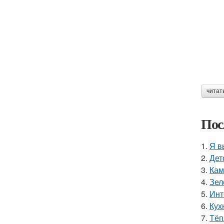
читат
Пос
1.
Я в
2.
Дет
3.
Кам
4.
Зел
5.
Инт
6.
Кухн
7.
Тёп