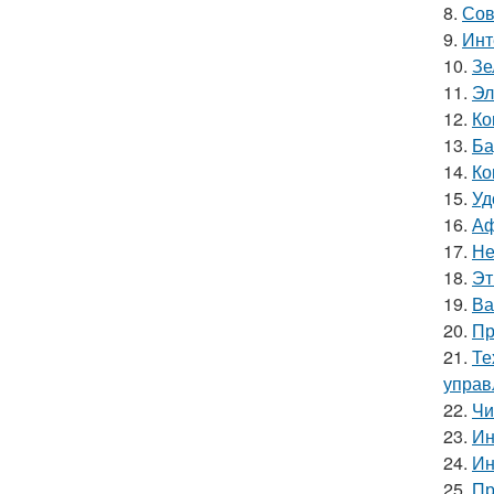
8.
Сов
9.
Инт
10.
Зе
11.
Эл
12.
Ко
13.
Ба
14.
Ко
15.
Уд
16.
Аф
17.
Не
18.
Эт
19.
Ва
20.
Пр
21.
Те
управ
22.
Чи
23.
Ин
24.
Ин
25.
Пр