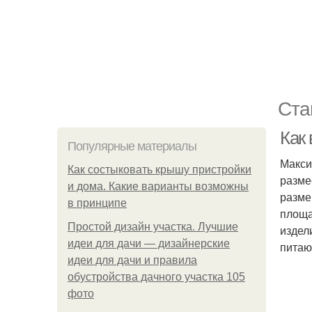
Ста
Как
Популярные материалы
Макси
Как состыковать крышу пристройки
разме
и дома. Какие варианты возможны
разме
в принципе
площа
Простой дизайн участка. Лучшие
издел
идеи для дачи — дизайнерские
питаю
идеи для дачи и правила
обустройства дачного участка 105
фото