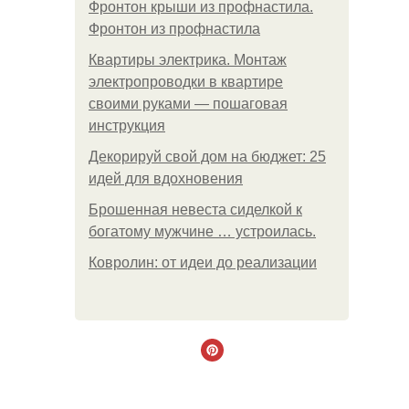
Фронтон крыши из профнастила.
Фронтон из профнастила
Квартиры электрика. Монтаж
электропроводки в квартире
своими руками — пошаговая
инструкция
Декорируй свой дом на бюджет: 25
идей для вдохновения
Брошенная невеста сиделкой к
богатому мужчине … устроилась.
Ковролин: от идеи до реализации