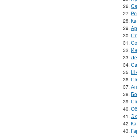
26.
Св
27.
Ро
28.
Кв
29.
Ар
30.
Ст
31.
Со
32.
Ин
33.
Ле
34.
Св
35.
Шк
36.
Св
37.
Ап
38.
Бо
39.
Сп
40.
Об
41.
Эк
42.
Ка
43.
Га