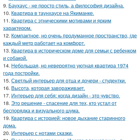
9.
Баухаус - не просто стиль, а философия дизайна.
10.
Квартира в таунхаусе на Якиманке.
11.
Квартира с этническими мотивами и ярким
характером.
12.
Компактное, но очень продуманное пространство, где
каждый метр работает на комфорт.
13.
Квартира в историческом доме для семьи с ребенком
и собакой.
14.
Небольшая, но невероятно уютная квартира 1974
года постройки.
15.
Светлый интерьер для отца и дочери - студентки.
16.
Высота, которая завораживает.
17.
Интерьер для себя: когда дизайн - это чувство.
18.
Это решение - спасение для тех, кто устал от
беспорядка и визуального шума.
19.
Квартира с историей: новое дыхание старинного
дома.
20.
Интерьер с нотами сказки.