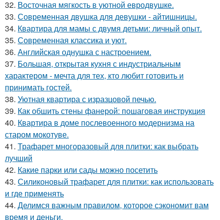
32.
Восточная мягкость в уютной евродвушке.
33.
Современная двушка для девушки - айтишницы.
34.
Квартира для мамы с двумя детьми: личный опыт.
35.
Современная классика и уют.
36.
Английская однушка с настроением.
37.
Большая, открытая кухня с индустриальным
характером - мечта для тех, кто любит готовить и
принимать гостей.
38.
Уютная квартира с изразцовой печью.
39.
Как обшить стены фанерой: пошаговая инструкция
40.
Квартира в доме послевоенного модернизма на
старом мокотуве.
41.
Трафарет многоразовый для плитки: как выбрать
лучший
42.
Какие парки или сады можно посетить
43.
Силиконовый трафарет для плитки: как использовать
и где применять
44.
Делимся важным правилом, которое сэкономит вам
время и деньги.