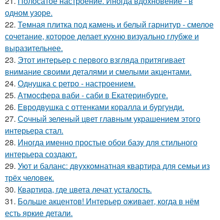
21.
Полосатое настроение. Иногда вдохновение - в
одном узоре.
22.
Темная плитка под камень и белый гарнитур - смелое
сочетание, которое делает кухню визуально глубже и
выразительнее.
23.
Этот интерьер с первого взгляда притягивает
внимание своими деталями и смелыми акцентами.
24.
Однушка с ретро - настроением.
25.
Атмосфера ваби - саби в Екатеринбурге.
26.
Евродвушка с оттенками коралла и бургунди.
27.
Сочный зеленый цвет главным украшением этого
интерьера стал.
28.
Иногда именно простые обои базу для стильного
интерьера создают.
29.
Уют и баланс: двухкомнатная квартира для семьи из
трёх человек.
30.
Квартира, где цвета лечат усталость.
31.
Больше акцентов! Интерьер оживает, когда в нём
есть яркие детали.