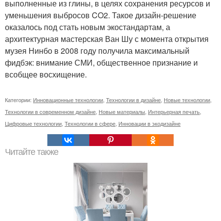
выполненные из глины, в целях сохранения ресурсов и
уменьшения выбросов CO
2
. Такое дизайн-решение
оказалось под стать новым экостандартам, а
архитектурная мастерская Ван Шу с момента открытия
музея Нинбо в 2008 году получила максимальный
фидбэк: внимание СМИ, общественное признание и
всобщее восхищение.
Категории:
Инновационные технологии
,
Технологии в дизайне
,
Новые технологии
,
Технологии в современном дизайне
,
Новые материалы
,
Интерьерная печать
,
Цифровые технологии
,
Технологии в сфере
,
Инновации в экодизайне
Читайте также