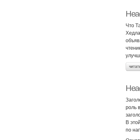
Head
Что Т
Хедла
объяв
чтени
улучш
читат
Head
Загол
роль 
загол
В это
по на