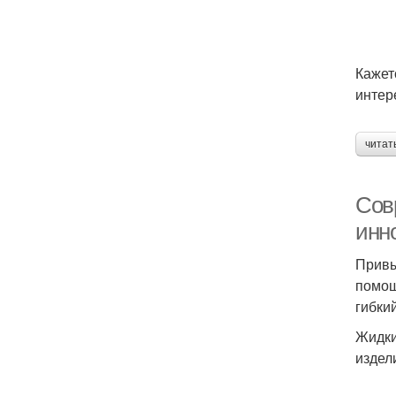
Кажет
интер
читат
Сов
инн
Привы
помощ
гибки
Жидки
издел