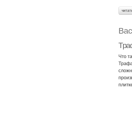
читат
Вас
Тра
Что т
Трафа
сложн
произ
плитк