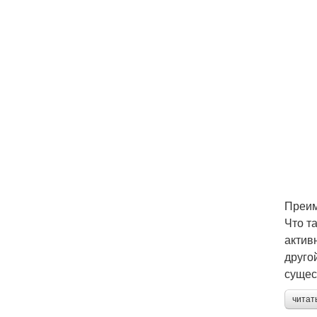
Преим
Что т
актив
друго
сущес
читат