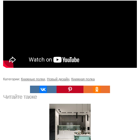
Категории:
Книжные полки
,
Новый дизайн
,
Книжная полка
Читайте также