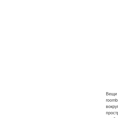
Вещи 
roomb
вокру
прост