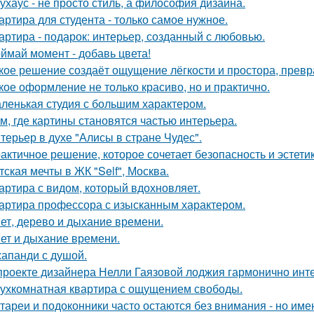
ухаус - не просто стиль, а философия дизайна.
артира для студента - только самое нужное.
артира - подарок: интерьер, созданный с любовью.
ймай момент - добавь цвета!
кое решение создаёт ощущение лёгкости и простора, превра
кое оформление не только красиво, но и практично.
ленькая студия с большим характером.
м, где картины становятся частью интерьера.
терьер в духе "Алисы в стране Чудес".
актичное решение, которое сочетает безопасность и эстетик
тская мечты в ЖК "Self", Москва.
артира с видом, который вдохновляет.
артира профессора с изысканным характером.
ет, дерево и дыхание времени.
ет и дыхание времени.
апанди с душой.
проекте дизайнера Нелли Гаязовой лоджия гармонично инт
ухкомнатная квартира с ощущением свободы.
тареи и подоконники часто остаются без внимания - но имен