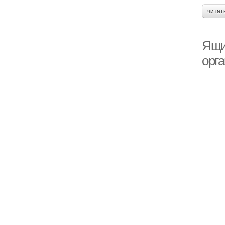
читат
Ящи
орг