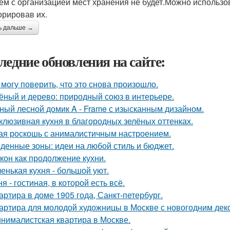
ем с организацией мест хранения не будет.Можно использо
орировав их.
ь дальше →
ледние обновления на сайте:
 могу поверить, что это снова произошло.
ёный и дерево: природный союз в интерьере.
ный лесной домик A - Frame с изысканным дизайном.
клюзивная кухня в благородных зелёных оттенках.
ая роскошь с анималистичным настроением.
денные зоны: идеи на любой стиль и бюджет.
кон как продолжение кухни.
енькая кухня - большой уют.
ня - гостиная, в которой есть всё.
артира в доме 1905 года, Санкт-петербург.
артира для молодой художницы в Москве с новогодним дек
нималистская квартира в Москве.