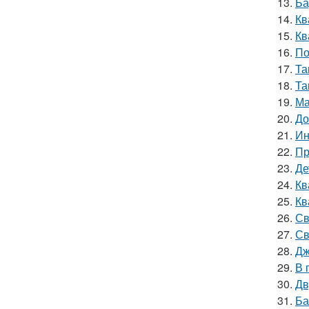
13.
Ба
14.
Кв
15.
Кв
16.
По
17.
Та
18.
Та
19.
Ма
20.
До
21.
Ин
22.
Пр
23.
Де
24.
Кв
25.
Кв
26.
Св
27.
Св
28.
Дж
29.
В 
30.
Дв
31.
Ба