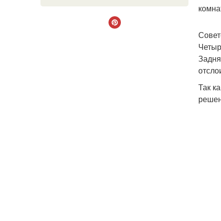
комнат
Совет
Четыр
Задня
отсло
Так к
решен