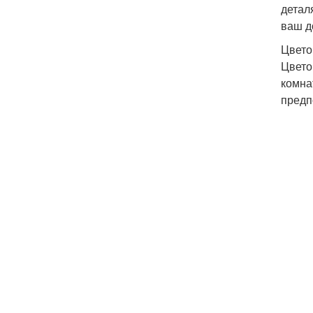
детал
ваш д
Цвето
Цвето
комна
предп