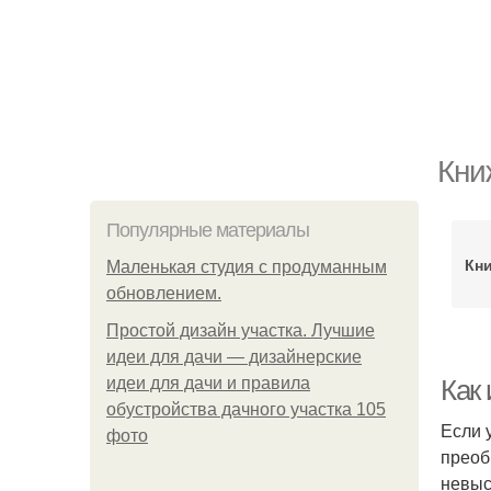
Кни
Популярные материалы
Кн
Маленькая студия с продуманным
обновлением.
Простой дизайн участка. Лучшие
идеи для дачи — дизайнерские
идеи для дачи и правила
Как 
обустройства дачного участка 105
Если 
фото
преоб
невыс