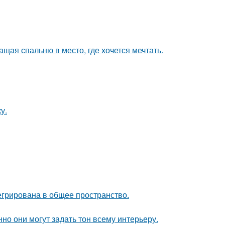
щая спальню в место, где хочется мечтать.
у.
егрирована в общее пространство.
но они могут задать тон всему интерьеру.