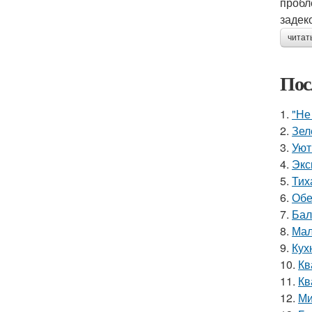
пробл
задек
читат
Пос
1.
"Не
2.
Зел
3.
Уют
4.
Экс
5.
Тих
6.
Обе
7.
Бал
8.
Мал
9.
Кух
10.
Кв
11.
Кв
12.
Ми