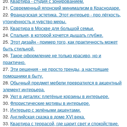
20.
Квартира - студия с зонированием.
21.
Современный японский минимализм в Краснодаре.
22.
Французская эстетика. Этот интерьер - про лёгкость,
утончённость и чувство меры.
23.
Квартира в Москве для большой семьи.
24.
Спальня, в которой хочется дышать глубже.
25.
Этот дизайн - пример того, как практичность может
быть стильной.
26.
Такое оформление не только красиво, но и
практично.
27.
Эти решения - не просто тренды, а настоящие
помощники в быту.
28.
Обычный предмет мебели превратился в акцентный
элемент интерьера.
29.
Уют в деталях: плетёные корзины в интерьере.
30.
Флористические мотивы в интерьере.
31.
Интерьер с зелёными акцентами.
32.
Английская сказка в доме XVI века.
33.
Квартира с террасой, где царит свет и спокойствие.