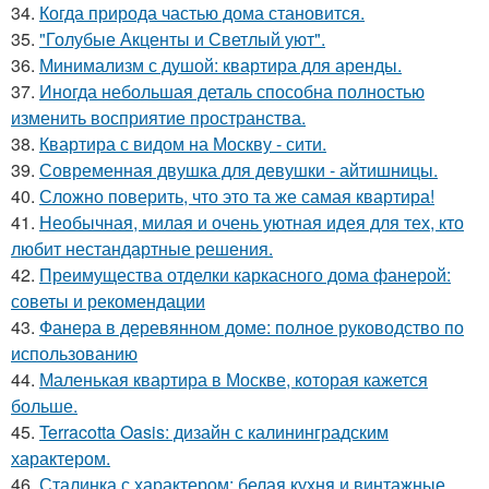
34.
Когда природа частью дома становится.
35.
"Голубые Акценты и Светлый уют".
36.
Минимализм с душой: квартира для аренды.
37.
Иногда небольшая деталь способна полностью
изменить восприятие пространства.
38.
Квартира с видом на Москву - сити.
39.
Современная двушка для девушки - айтишницы.
40.
Сложно поверить, что это та же самая квартира!
41.
Необычная, милая и очень уютная идея для тех, кто
любит нестандартные решения.
42.
Преимущества отделки каркасного дома фанерой:
советы и рекомендации
43.
Фанера в деревянном доме: полное руководство по
использованию
44.
Маленькая квартира в Москве, которая кажется
больше.
45.
Terracotta Oasis: дизайн с калининградским
характером.
46.
Сталинка с характером: белая кухня и винтажные