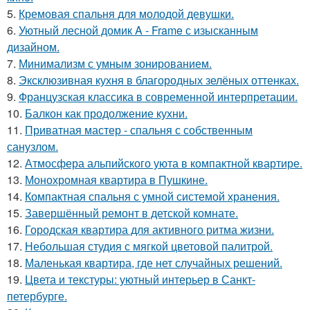
5.
Кремовая спальня для молодой девушки.
6.
Уютный лесной домик A - Frame с изысканным
дизайном.
7.
Минимализм с умным зонированием.
8.
Эксклюзивная кухня в благородных зелёных оттенках.
9.
Французская классика в современной интерпретации.
10.
Балкон как продолжение кухни.
11.
Приватная мастер - спальня с собственным
санузлом.
12.
Атмосфера альпийского уюта в компактной квартире.
13.
Монохромная квартира в Пушкине.
14.
Компактная спальня с умной системой хранения.
15.
Завершённый ремонт в детской комнате.
16.
Городская квартира для активного ритма жизни.
17.
Небольшая студия с мягкой цветовой палитрой.
18.
Маленькая квартира, где нет случайных решений.
19.
Цвета и текстуры: уютный интерьер в Санкт-
петербурге.