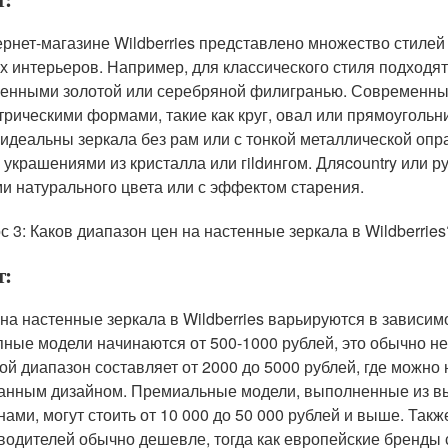
ернет-магазине Wildberries представлено множество стилей
х интерьеров. Например, для классического стиля подходя
енными золотой или серебряной филигранью. Современны
трическими формами, такие как круг, овал или прямоугольн
 идеальны зеркала без рам или с тонкой металлической опра
с украшениями из кристалла или гildингом. Дляcountry или 
и натурального цвета или с эффектом старения.
с 3: Каков диапазон цен на настенные зеркала в Wildberries
т:
на настенные зеркала в Wildberries варьируются в зависим
пные модели начинаются от 500-1000 рублей, это обычно н
ой диапазон составляет от 2000 до 5000 рублей, где можно
анным дизайном. Премиальные модели, выполненные из в
нами, могут стоить от 10 000 до 50 000 рублей и выше. Такж
водителей обычно дешевле, тогда как европейские бренды 