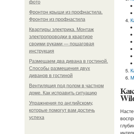
фото
Фронтон крыши из профнастила.
Фронтон из профнастила
К
Квартиры электрика. Монтаж
электропроводки в квартире
своими руками — пошаговая
инструкция
Размещаем два дивана в гостиной.
Способы размещения двух
К
диванов в гостиной
М
Вентиляция под полом в частном
Как
доме. Как исправить ситуацию
Wil
Упражнения по английскому,
которые помогут вам достичь
Насте
успеха
воспр
глуби
интер