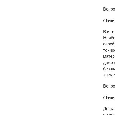
Вопро
Отве
В инт
Наибо
сереб
тонир
матер
даже 
безоп
элеме
Вопро
Отве
Доста
во вр