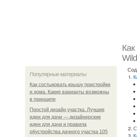
Как
Wild
Сод
Популярные материалы
К
Как состыковать крышу пристройки
и дома. Какие варианты возможны
в принципе
Простой дизайн участка. Лучшие
идеи для дачи — дизайнерские
идеи для дачи и правила
С
обустройства дачного участка 105
К