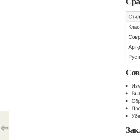
Сра
Стил
Клас
Сов
Арт-
Руст
Сов
Изм
Выб
Обр
Про
Убе
⇦
Зак