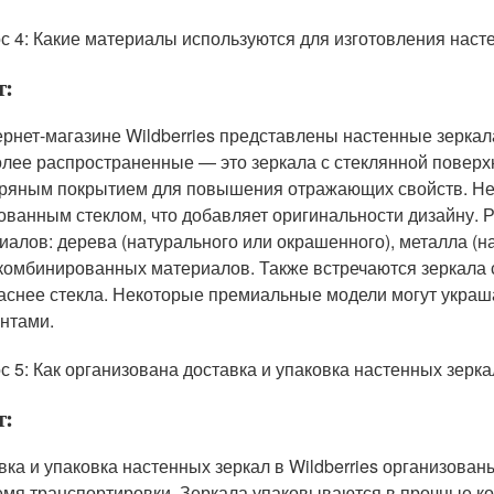
с 4: Какие материалы используются для изготовления насте
т:
ернет-магазине Wildberries представлены настенные зеркал
лее распространенные — это зеркала с стеклянной поверхн
ряным покрытием для повышения отражающих свойств. Н
ованным стеклом, что добавляет оригинальности дизайну. 
иалов: дерева (натурального или окрашенного), металла (н
комбинированных материалов. Также встречаются зеркала с
аснее стекла. Некоторые премиальные модели могут украш
нтами.
с 5: Как организована доставка и упаковка настенных зеркал
т:
вка и упаковка настенных зеркал в Wildberries организова
емя транспортировки. Зеркала упаковываются в прочные ко