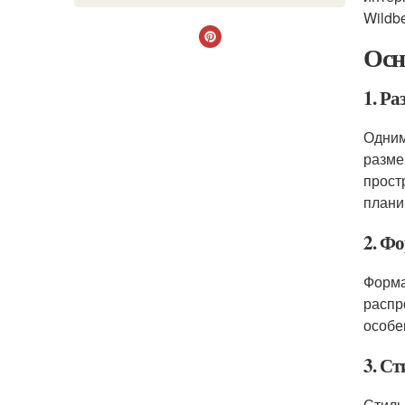
Wildb
Осн
1. Ра
Одним
разме
прост
плани
2. Ф
Форма
распр
особе
3. Ст
Стиль