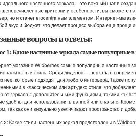
 идеального настенного зеркала – это важный шаг в создан
ышеперечисленные критерии и особенности, вы сможете най
ьер, но и станет егоcentralным элементом. Интернет-магази
бой вкус и бюджет, что делает процесс выбора еще проще и
занные вопросы и ответы:
с 1: Какие настенные зеркала самые популярные в 
ернет-магазине Wildberries самые популярные настенные з
иональность и стиль. Среди лидеров — зеркала в совреме
ез нее, которые подходят для любого интерьера. Также по
ненными в классическом или арт-деко стиле, что добавляе
ают зеркала с дополнительными функциями, такими как вст
ые удобны для использования в ванной или спальне. Кроме
ом, так как они визуально увеличивают пространство и доб
с 2: Какие стили настенных зеркал представлены в Wildberr
т: