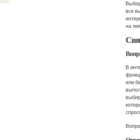
Выбор
все в
интер
на лю
Свя
Вопро
В инт
функц
или б
выпол
выбир
котор
спрос
Вопро
Отве