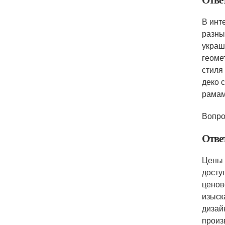
В инт
разны
украш
геоме
стиля
деко 
рамам
Вопро
Отве
Цены 
досту
ценов
изыск
дизай
произ