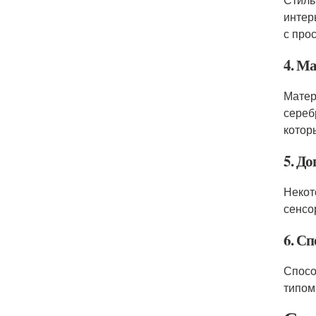
интер
с про
4. М
Матер
сереб
котор
5. Д
Некот
сенсо
6. С
Спосо
типом