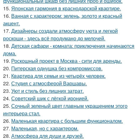
функциональный шкаф без лишних проб и ошибок.
15.
Японская гармония в краснодарской квартире.
16.
Ванная с характером: зелень, золото и красный
акцент.
17.
Дизайнеры создали атмосферу уюта и легкой
роскоши - здесь всё продумано до мелочей.
18.
Детская сафари - комната: приключения начинаются
дома.
19.
Роскошный проект в Москва - сити для аренды.
20.
Питерская однушка без компромиссов.
21.
Квартира для семьи из четырёх человек.
22.
Студия с атмосферой Варшавы.
23.
Уют и стиль без лишних затрат.
24.
Советский шик с лёгкой иронией.
25.
Сочный зеленый цвет главным украшением этого
интерьера стал.
26.
Маленькая квартира с большим функционалом.
27.
Маленькая, но с характером.
28.
Атмосфера для души и друзей.