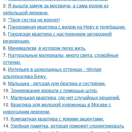
2.
Я вышла замуж за москвича, а сама родом из
небольшой деревни.
3.
"Твоя сестра не ворует!
4.
Панорамная квартира с видом на Неву и телебашню.
5.
Городская квартира с настроением загородной
резиденции.
6.
Минимализм, в котором легко жить.
7.
Натуральные материалы, много света, спокойные
оттенки.
8.
Интерьер в шоколадных оттенках - тёплая
альтернатива Бежу.
9.
Малышка - детская для братика и сестрёнки.
10.
Зонирование кровати с помощью штор.
11.
Маленькая квартира, где нет случайных решений.
12.
Квартира для молодой художницы в Москве с
новогодним декором.
13.
Компактная квартира с яркими акцентами.
14.
Удобная памятка, которая поможет спроектировать