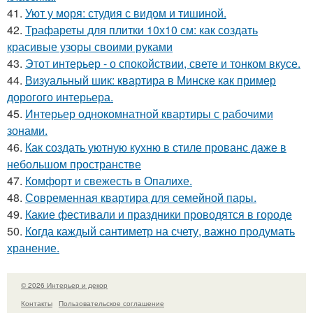
41.
Уют у моря: студия с видом и тишиной.
42.
Трафареты для плитки 10х10 см: как создать
красивые узоры своими руками
43.
Этот интерьер - о спокойствии, свете и тонком вкусе.
44.
Визуальный шик: квартира в Минске как пример
дорогого интерьера.
45.
Интерьер однокомнатной квартиры с рабочими
зонами.
46.
Как создать уютную кухню в стиле прованс даже в
небольшом пространстве
47.
Комфорт и свежесть в Опалихе.
48.
Современная квартира для семейной пары.
49.
Какие фестивали и праздники проводятся в городе
50.
Когда каждый сантиметр на счету, важно продумать
хранение.
© 2026 Интерьер и декор
Контакты
Пользовательское соглашение