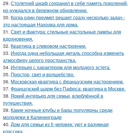
29.
Столетний шкаф сохранил в себе память поколений,
но нуждался в бережном обновлении.
30.
Когда один предмет решает сразу несколько задач -
это настоящая Находка для дома.
31.
Свет и фактура: стильные настольные лампы для
вдохновения.
32.
Квартира в сливовом настроении.
33.
Иногда одна небольшая деталь способна изменить
атмосферу целого пространства.
34.
Интерьер с характером для молодого эстета.
35.
Простор, свет и волшебство.
36.
Московская квартира с французским настроением.
37.
Французский шарм без Пафоса: квартира в Москве.
38.
Яркий интерьер для семьи, влюблённой в
путешествия.
39.
Какие ночные клубы и бары популярны среди
молодежи в Калининграде
40.
Дом для семьи из 5 человек: уют и разумная
классика.