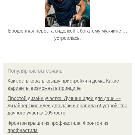
Брошенная невеста сиделкой к богатому мужчине …
устроилась.
Популярные материалы
Как состыковать крышу пристройки и дома. Какие
варианты возможны в принципе
Простой дизайн участка. Лучшие идеи для дачи —
дизайнерские идеи для дачи и правила обустройства
дачного участка 105 фото
Фронтон крыши из профнастила. Фронтон из
профнастила