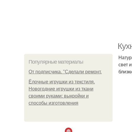
Кух
Натур
Популярные материалы
свет 
близк
От подписчика. "Сделали ремонт.
Ёлочные игрушки из текстиля.
Новогодние игрушки из ткани
своими руками: выкройки и
способы изготовления