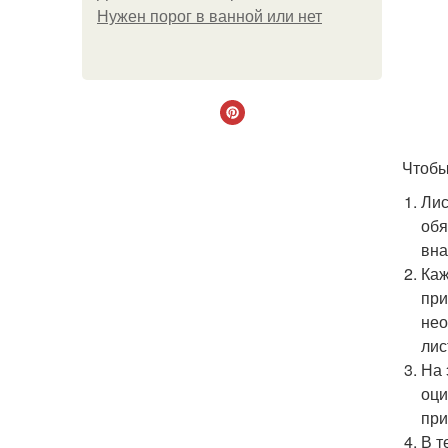
Нужен порог в ванной или нет
Чтоб
Лис
обя
вна
Каж
при
нео
лис
На 
оци
при
В т