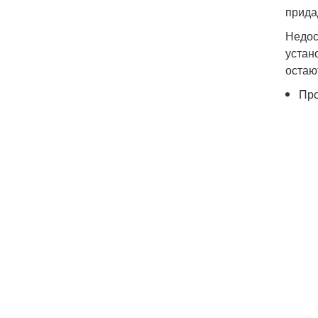
прида
Недос
устан
остаю
Про