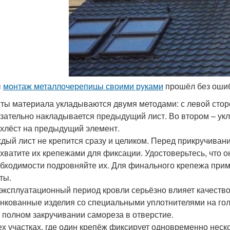
ы
монтаж металлочерепицы своими руками
прошёл без ошиб
ты материала укладываются двумя методами: с левой стор
зательно накладывается предыдущий лист. Во втором – ук
хлёст на предыдущий элемент.
дый лист не крепится сразу и целиком. Перед прикручиван
хватите их крепежами для фиксации. Удостоверьтесь, что 
бходимости подровняйте их. Для финального крепежа прим
ты.
эксплуатационный период кровли серьёзно влияет качеств
нкованные изделия со специальными уплотнителями на гол
 полном закручивании самореза в отверстие.
ех участках, где один крепёж фиксирует одновременно неско