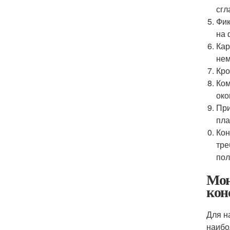
сгл
Фик
на 
Кар
нем
Кро
Ком
око
При
пла
Кон
тре
пол
Мон
кон
Для н
наибо