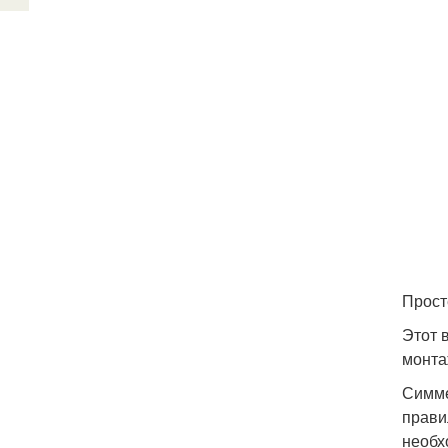
Прост
Этот 
монта
Симме
прави
необх