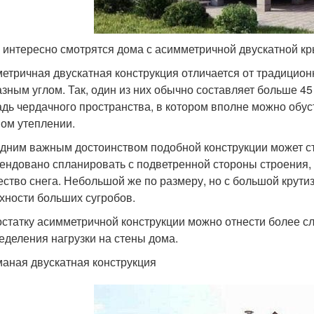
 интересно смотрятся дома с асимметричной двускатной к
етричная двускатная конструкция отличается от традицион
азным углом. Так, один из них обычно составляет больше 45
дь чердачного пространства, в котором вполне можно обус
ом утеплении.
дним важным достоинством подобной конструкции может ст
ендовано спланировать с подветренной стороны строения, 
ество снега. Небольшой же по размеру, но с большой крутиз
хности больших сугробов.
остатку асимметричной конструкции можно отнести более с
еделения нагрузки на стены дома.
аная двускатная конструкция