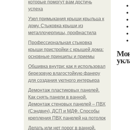
которые помогут вам достичь
успеха
Узел примыкания крыши крыльца к
дому. Стыковка крыши из
металлочерпицы, профнастила
Профессиональная стыковка
крыши пристройки с крышей дома:
Мон
основные принципы и приемы
укл
Обшивка внутри: как я использовал
березовую влагостойкую фанеру
для создания уютного интерьера
Демонтаж пластиковых панелей.
Как снять панели в ванной.
Демонтаж стеновых панелей – ПВХ
(Сэндвич), ДСП и МДФ. Способы
крепления ПВХ панелей на потолок
Делать или нет порог в ванной.