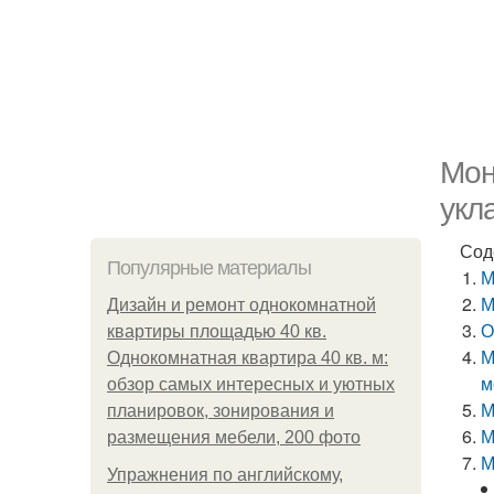
Мон
укл
Сод
Популярные материалы
М
М
Дизайн и ремонт однокомнатной
О
квартиры площадью 40 кв.
М
Однокомнатная квартира 40 кв. м:
м
обзор самых интересных и уютных
М
планировок, зонирования и
М
размещения мебели, 200 фото
М
Упражнения по английскому,