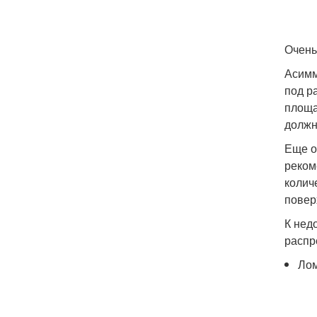
Очень
Асимм
под р
площа
должн
Еще о
реком
колич
повер
К нед
распр
Лом