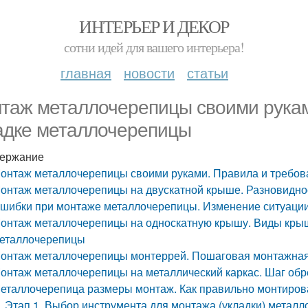
ИНТЕРЬЕР И ДЕКОР
сотни идей для вашего интерьера!
главная
новости
статьи
таж металлочерепицы своими рукам
адке металлочерепицы
ержание
онтаж металлочерепицы своими руками. Правила и требов
онтаж металлочерепицы на двускатной крыше. Разновидно
шибки при монтаже металлочерепицы. Изменение ситуаци
онтаж металлочерепицы на односкатную крышу. Виды крыш
еталлочерепицы
онтаж металлочерепицы монтеррей. Пошаговая монтажная
онтаж металлочерепицы на металлический каркас. Шаг обр
еталлочерепица размеры монтаж. Как правильно монтиров
Этап 1. Выбор инструмента для монтажа (укладки) метал