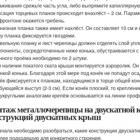
аживания срежьте часть угла, либо выпрямите капиллярную
сация торцевых планок происходит внахлёст – 2 см. Парам
фронтоне окажется гребень.
низная планка также имеет нахлёст. Он составляет 10 см и
у планка фиксируется гвоздями.
вельную планку и лист черепицы должен отделять слой упл
поненты, сосредоточенные ниже конька, обустраиваются с
нного проёма необходимо по 2 штуки.
 наличии покатого ската крыши монтируется аэроролик. О
нкой конька. Благодаря этой мере под конёк не попадут оса
ёк фиксируется к планкам, находящимся в торце общей кон
бующийся выступ (2-3 см). Если конёк плоский, то креплени
укруглыми аналогами крепёж основывается на линии проф
таж металлочерепицы на двускатной 
струкций двускатных крыш
ачала необходимо разобраться, какие конструкции двускатн
лее подходящую для конкретного строения.