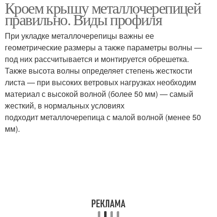
Кроем крышу металлочерепицей
Металлочерепицы на
Односкатная крыша
правильно. Виды профиля
односкатную крышу
При укладке металлочерепицы важны ее
геометрические размеры а также параметры волны —
Металлочерепицы на
Кровли из
под них рассчитывается и монтируется обрешетка.
кровле
металлочерепицы
Также высота волны определяет степень жесткости
листа — при высоких ветровых нагрузках необходим
материал с высокой волной (более 50 мм) — самый
жесткий, в нормальных условиях
Металлочерепицы на
Двускатные крыши
подходит металлочерепица с малой волной (менее 50
металлический каркас
мм).
Система для
металлочерепицы