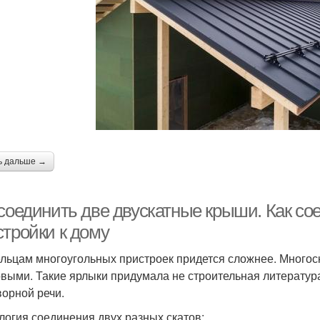
ь дальше →
 соединить две двускатные крыши. Как с
стройки к дому
льцам многоугольных пристроек придется сложнее. Много
выми. Такие ярлыки придумала не строительная литература,
ворной речи.
логия соединения двух разных скатов: