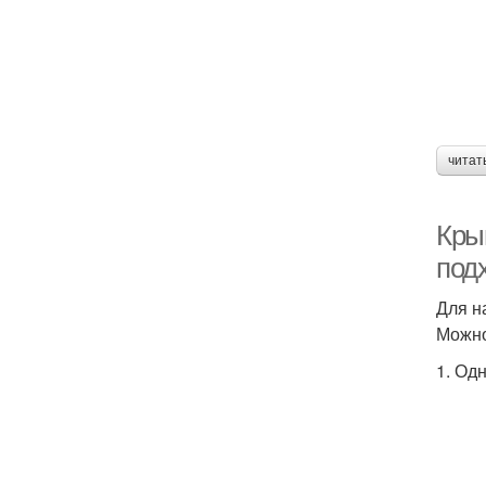
читат
Кры
под
Для н
Можно
1. Од