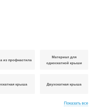
Материал для
а из профнастила
односкатной крыши
ускатная крыша
Двухскатная крыша
Показать все
ыши на любой
Крыши с фото