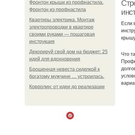
Стр
Фронтон крыши из профнастила.
Фронтон из профнастила
инс
Квартиры электрика. Монтаж
Если 
электропроводки в квартире
инстр
своими руками — пошаговая
крышу
инструкция
Декорируй свой дом на бюджет: 25
М
Что т
идей для вдохновения
д
Профн
долго
Брошенная невеста сиделкой к
услов
богатому мужчине … устроилась.
вариа
Ковролин: от идеи до реализации