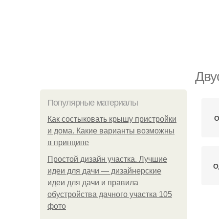
Дву
Популярные материалы
О
Как состыковать крышу пристройки
и дома. Какие варианты возможны
в принципе
Простой дизайн участка. Лучшие
О
идеи для дачи — дизайнерские
идеи для дачи и правила
обустройства дачного участка 105
фото
К