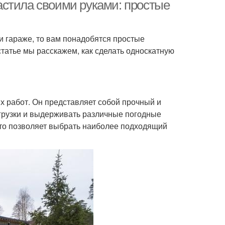
астила своими руками: простые
 гараже, то вам понадобятся простые
Крыша из
Металлочерепицы на
статье мы расскажем, как сделать односкатную
таллочерепицы
односкатную крышу
ыша с большим
Двускатная кровля
выносом
х работ. Он представляет собой прочный и
грузки и выдерживать различные погодные
что позволяет выбрать наиболее подходящий