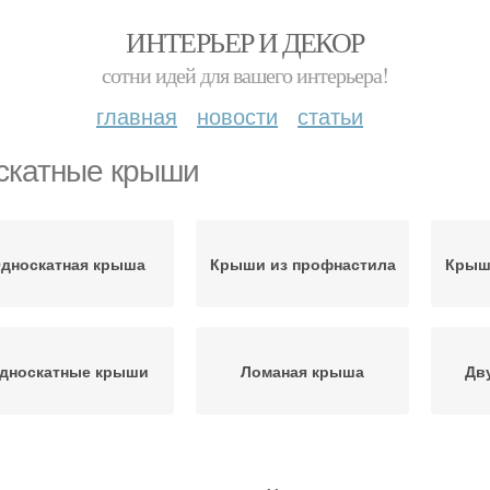
ИНТЕРЬЕР И ДЕКОР
сотни идей для вашего интерьера!
главная
новости
статьи
скатные крыши
дноскатная крыша
Крыши из профнастила
Крыш
дноскатные крыши
Ломаная крыша
Дв
рыша над тамбуром
Ломаные крыши
Кр