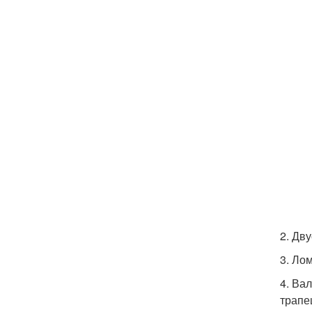
2. Дв
3. Ло
4. Ва
трапе