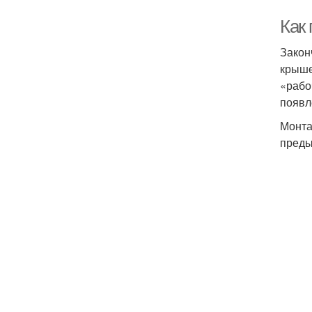
Как
Закон
крыше
«рабо
появл
Монта
преды