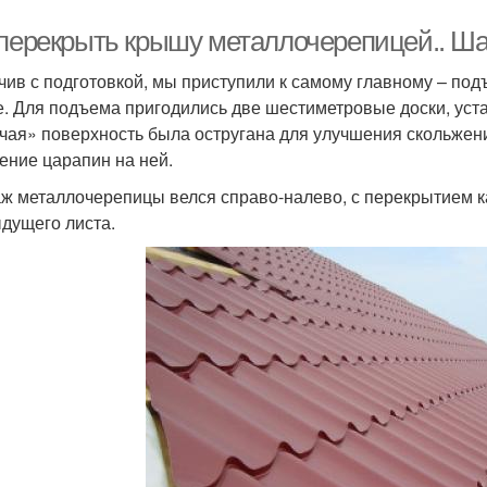
 перекрыть крышу металлочерепицей.. Ш
чив с подготовкой, мы приступили к самому главному – по
. Для подъема пригодились две шестиметровые доски, уст
чая» поверхность была остругана для улучшения скольже
ение царапин на ней.
ж металлочерепицы велся справо-налево, с перекрытием
дущего листа.