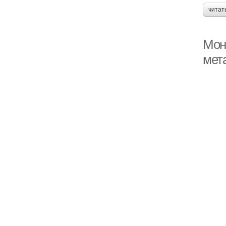
читат
Мон
мет