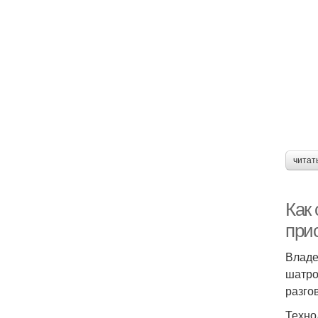
читат
Как
при
Владе
шатро
разго
Техно