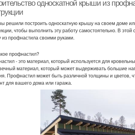
оительство односкатной крыши из профн
трукции
вы решили построить односкатную крышу на своем доме или
Двускатные
Металлочерепицы на
укции, чтобы выполнить эту работу самостоятельно. В этой 
конструкции
двускатной крыше
ме
 из профнастила своими руками.
еталлочерепицы на
Кр
акое профнастил?
Крыша без потолка
вухскатную крышу
астил - это материал, который используется для кровельны
вечный материал, который может выдерживать большие на
ия. Профнастил может быть различной толщины и цветов, 
Крыши из
нт для вашего дома или гаража.
Крыша на даче
металлочерепицы