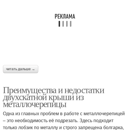
Двускатные крыши
Ломаная крыша
Крыша над тамбуром
Ломаные крыши
читать дальше →
Крыши на любой
Крыши с фото
Преимущества и недостатки
двухскатной крыши из
металлочерепицы
Двускатные
Металлочерепицы на
Одна из главных проблем в работе с металлочерепицей
конструкции
односкатную крышу
– это необходимость её подрезать. Здесь подходит
только лобзик по металлу и строго запрещена болгарка,