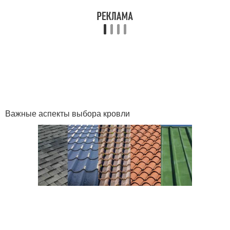
Пристройки с
Дом с ломаной крышей
двускатной крышей
Крыши с разными
Двухскатные крыши
скатами
Важные аспекты выбора кровли
Пристройки с крышей
Новая крыша
Крыши в разных
Крыши к крыше
плоскостях