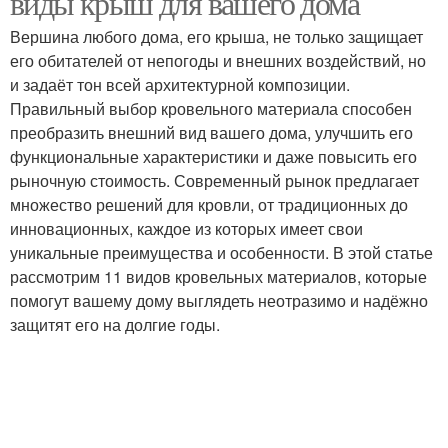
виды крыш для вашего дома
Вершина любого дома, его крыша, не только защищает
его обитателей от непогоды и внешних воздействий, но
Крыши из
и задаёт тон всей архитектурной композиции.
Двухскатная крыша
металлочерепицы
Правильный выбор кровельного материала способен
преобразить внешний вид вашего дома, улучшить его
функциональные характеристики и даже повысить его
рыночную стоимость. Современный рынок предлагает
Крыша из
Металлочерепица для
множество решений для кровли, от традиционных до
металлочерепицы
двухскатной крыши
инновационных, каждое из которых имеет свои
уникальные преимущества и особенности. В этой статье
рассмотрим 11 видов кровельных материалов, которые
помогут вашему дому выглядеть неотразимо и надёжно
Двускатные кровли
Односкатная крыша
защитят его на долгие годы.
Крыши для пристройки
Крыша с пристройкой