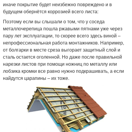
иначе покрытие будет неизбежно повреждено и в
Металлочерепицы на
будущем обернётся коррозией всего листа:
Крыша без потолка
двухскатную крышу
Поэтому если вы слышали о том, что у соседа
металлочерепица пошла ржавыми пятнами уже через
пару лет эксплуатации, то скорее всего здесь виной –
Крыша с большим
непрофессиональная работа монтажников. Например,
Двускатная кровля
выносом
от болгарки в месте среза выгорает защитный слой и
сталь остается оголенной. Но даже после правильной
нарезки листов при помощи ножниц по металлу или
лобзика кромки все равно нужно подкрашивать, а если
Крыша на даче
Крыши из профнастила
найдутся царапины – их тоже.
Руководство для
Крыши из кирпича
двухскатной крыши