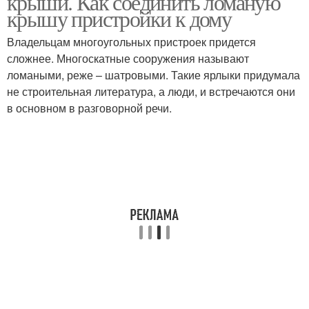
крыши. Как соединить ломаную
крышу пристройки к дому
Владельцам многоугольных пристроек придется
Крыши с разными
сложнее. Многоскатные сооружения называют
Крыши на любой
скатами
ломаными, реже – шатровыми. Такие ярлыки придумала
не строительная литература, а люди, и встречаются они
в основном в разговорной речи.
Крыши в разных
Односкатная крыша
плоскостях
Пристройки с
Крыши для пристройки
двускатной крышей