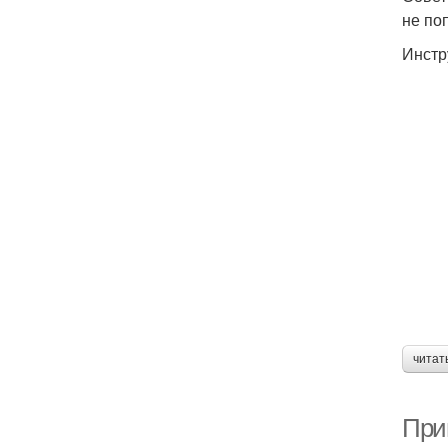
не по
Инстр
читат
При