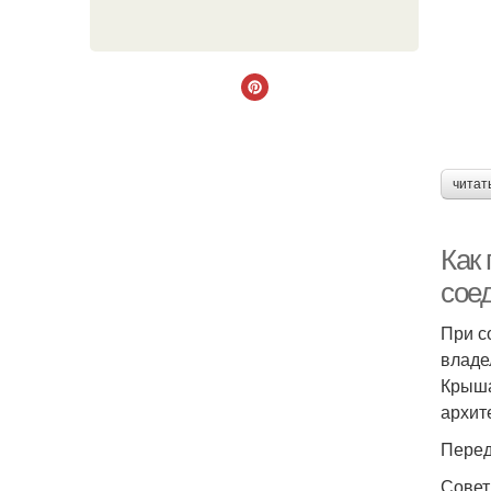
читат
Как
сое
При с
владе
Крыша
архит
Перед
Совет