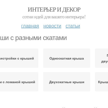
ИНТЕРЬЕР И ДЕКОР
сотни идей для вашего интерьера!
главная
новости
статьи
ши с разными скатами
истройки с крышей
Односкатная крыша
дву
м с ломаной крышей
Двухскатные крыши
Крыш
Крыши в разных
Новая крыша
К