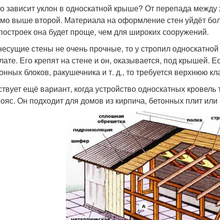
го зависит уклон в односкатной крыше? От перепада между
мо выше второй. Материала на оформление стен уйдёт боль
 построек она будет проще, чем для широких сооружений.
несущие стены не очень прочные, то у стропил односкатной
лате. Его крепят на стене и он, оказывается, под крышей. 
тонных блоков, ракушечника и т. д., то требуется верхнюю 
твует ещё вариант, когда устройство односкатных кровель 
ояс. Он подходит для домов из кирпича, бетонных плит или