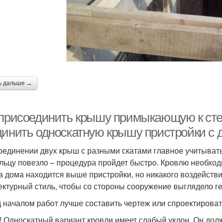
ь дальше →
 присоединить крышу примыкающую к сте
динить односкатную крышу пристройки с 
оединении двух крыш с разными скатами главное учитывать 
льцу повезло – процедура пройдет быстро. Кровлю необходи
 дома находится выше пристройки, но никакого воздействи
ектурный стиль, чтобы со стороны сооружение выглядело г
 началом работ лучше составить чертеж или спроектирова
! Односкатный вариант кровли имеет слабый уклон. Он дол