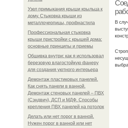
Сое
Узел примыкания крыши крыльца к
раб
дому. Стыковка крыши из
В слу
металлочерпицы, профнастила
О
высту
Профессиональная стыковка
конст
крыши пристройки с крышей дома:
основные принципы и приемы
Строп
Обшивка внутри: как я использовал
несущ
березовую влагостойкую фанеру
выбра
для создания уютного интерьера
Демонтаж пластиковых панелей.
Как снять панели в ванной.
Демонтаж стеновых панелей – ПВХ
(Сэндвич), ДСП и МДФ. Способы
крепления ПВХ панелей на потолок
Делать или нет порог в ванной.
Нужен порог в ванной или нет