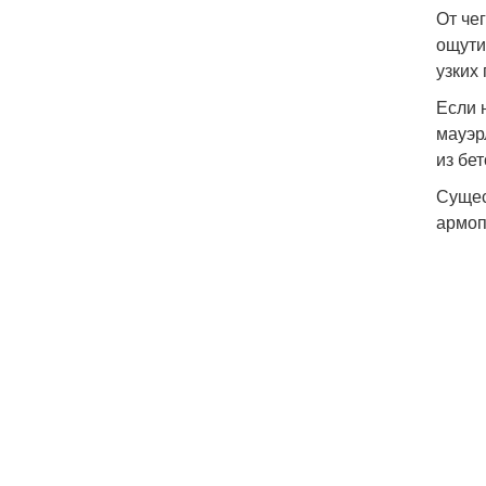
От че
ощути
узких
Если 
мауэр
из бе
Сущес
армоп