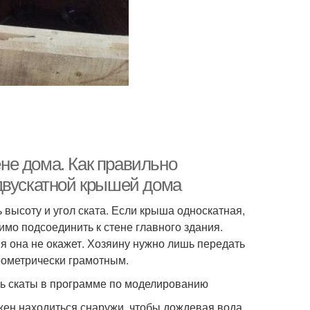
не дома. Как правильно
двускатной крышей дома
высоту и угол ската. Если крыша односкатная,
мо подсоединить к стене главного здания.
я она не окажет. Хозяину нужно лишь передать
еометрически грамотным.
ть скаты в программе по моделированию
жен находиться снаружи, чтобы дождевая вода