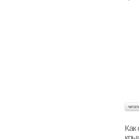
читат
Как
кры