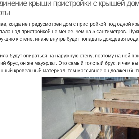
плоскостях
динение крыши пристройки с крышей до
оты
чае, когда не предусмотрен дом с пристройкой под одной 
дноскатные крыши
Ломаные крыши
Кр
пала над пристройкой не менее, чем на 5 сантиметров. Нуж
рукцию к стене, иначе внутрь будет попадать дождевая вода 
ила будут опираться на наружную стену, поэтому на ней п
ий брус, он же мауэрлат. Это самый толстый брус, и чем в
нный кровельный материал, тем массивнее он должен быть