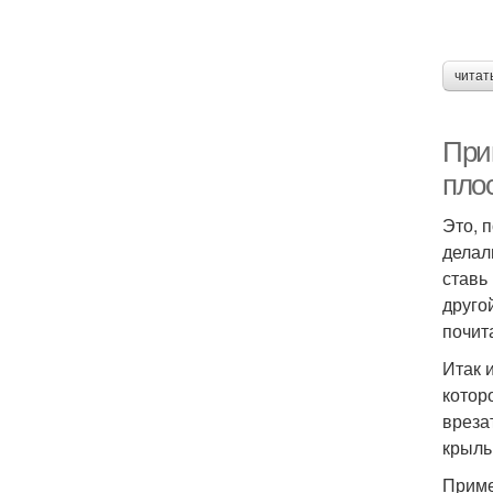
читат
При
пло
Это, 
делал
ставь
друго
почит
Итак 
котор
вреза
крыль
Приме