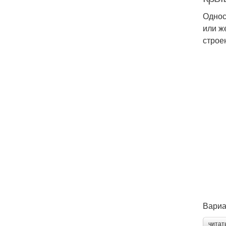
Однос
или ж
строе
Вариа
читат