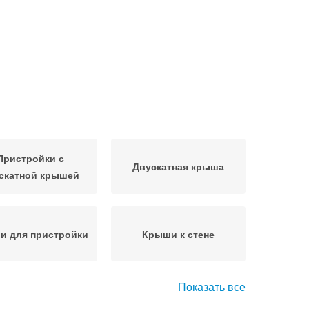
Пристройки с
Двускатная крыша
скатной крышей
и для пристройки
Крыши к стене
Показать все
рыши к крыше
Крыша с пристройкой