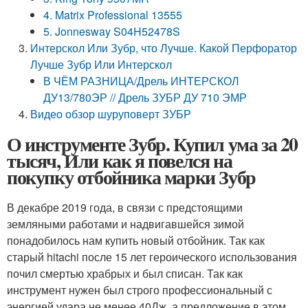
4. Matrix Professional 13555
5. Jonnesway S04H52478S
Интерскол Или Зубр, что Лучше. Какой Перфоратор
Лучше Зубр Или Интерскол
В ЧЁМ РАЗНИЦА/Дрель ИНТЕРСКОЛ
ДУ13/780ЭР // Дрель ЗУБР ДУ 710 ЭМР
Видео обзор шуруповерт ЗУБР
О инструменте Зубр. Купил ума за 20
тысяч, Или как я повелся на
покупку отбойника марки Зубр
В декабре 2019 года, в связи с предстоящими
земляными работами и надвигавшейся зимой
понадобилось нам купить новый отбойник. Так как
старый hitachi после 15 лет героического использования
почил смертью храбрых и был списан. Так как
инструмент нужен был строго профессиональный с
энергией удара не менее 40Дж, а предложение в этом