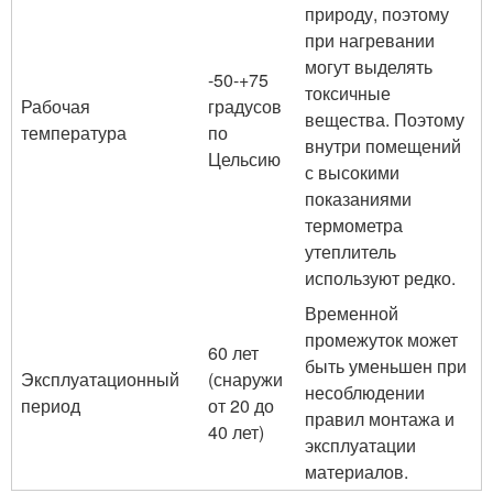
природу, поэтому
при нагревании
могут выделять
-50-+75
токсичные
Рабочая
градусов
вещества. Поэтому
температура
по
внутри помещений
Цельсию
с высокими
показаниями
термометра
утеплитель
используют редко.
Временной
промежуток может
60 лет
быть уменьшен при
Эксплуатационный
(снаружи
несоблюдении
период
от 20 до
правил монтажа и
40 лет)
эксплуатации
материалов.