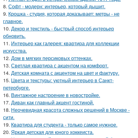
8.
Софт - модерн: интерьер, который дышит.
9.
Крошка - студия, которая доказывает: метры - не
главное.
10.
Декор и текстиль - быстрый способ интерьер
обновить.
11.
Интерьер как галерея: квартира для коллекции
искусства.
12.
Дом в мягких персиковых оттенках.
13.
Светлая квартира с акцентом на комфорт.
14.
Детская комната с акцентом на цвет и фактуру.
15.
Цвета и текстуры: уютный интерьер в Санкт-
петербурге.
16.
Винтажное настроение в новостройке.
17.
Диван как главный акцент гостиной.
18.
Неочевидная красота сложных решений в Москве -
сити.
19.
Квартира для студента - только самое нужное.
20.
Яркая детская для юного хоккеиста.