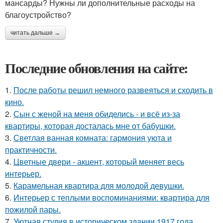
мансарды? Нужны ли дополнительные расходы на
благоустройство?
читать дальше →
Последние обновления на сайте:
1.
После работы решил немного развеяться и сходить в
кино.
2.
Сын с женой на меня обиделись - и всё из-за
квартиры, которая досталась мне от бабушки.
3.
Светлая ванная комната: гармония уюта и
практичности.
4.
Цветные двери - акцент, который меняет весь
интерьер.
5.
Карамельная квартира для молодой девушки.
6.
Интерьер с теплыми воспоминаниями: квартира для
пожилой пары.
7.
Уютная студия в историческом здании 1917 года.