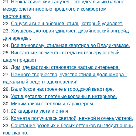
21.
Неоклассический санузел - это идеальный баланс
между элегантностью прошлого и комфортом
настоящего.
22.
Санузлы вне шаблонов: стиль, который удивляет.
23.
Хрущёвка, которая удивляет: дизайнерский апгрейд
для аренды.
24.
Все по-новому: стильная квартира во Владикавказе.
25.
Винтажные элементы всегда интерьеру особый
шарм придают.
26.
Дом, где картины становятся частью интерьера.
27.
Немного творчества, чувство стиля и доля юмора -
идеальный рецепт вдохновения!
28.
Балийское настроение в городской квартире.
29.
Уют в деталях: плетёные корзины в интерьере.
30.
Минимализм с теплом и характером.
31.
22 квадрата уюта и стиля.
32.
Комната получилась светлой, нежной и очень уютной.
33.
Сочетание розовых и белых оттенков выглядит очень
изысканно.