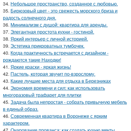
34.
Небольшое пространство, созданное с любовью.
35.
Бирюзовый цвет - это свежесть морского бриза и
радость солнечного дня.
36.
Минимализм с душой: квартира для аренды.
37.
Элегантная простота кухни - гостиной.
38.
Яркий интерьер с личной историей.
39.
Эстетика прикроватных тумбочек.
40.
Когда практичность встречается с дизайном -
рождаются такие Находки!
41.
Яркие краски - яркая жизнь!
42.
Пастель, которая звучит по-взрослому.
43.
Какие лучшие места для отдыха в Березниках
44.
Экономия времени и сил: как использовать
многоразовый трафарет для плитки
45.
Задача была непростая - собрать привычную мебель
в единый образ.
46.
Современная квартира в Воронеже с ярким
характером.
47.
Очарование прованса: как создать кухню мечты