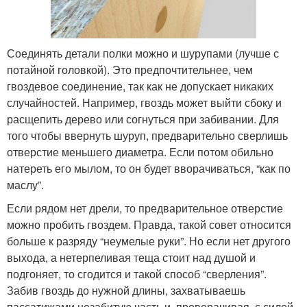
Соединять детали полки можно и шурупами (лучше с
потайной головкой). Это предпочтительнее, чем
гвоздевое соединение, так как не допускает никаких
случайностей. Например, гвоздь может выйти сбоку и
расщепить дерево или согнуться при забивании. Для
того чтобы ввернуть шуруп, предварительно сверлишь
отверстие меньшего диаметра. Если потом обильно
натереть его мылом, то он будет вворачиваться, “как по
маслу”.
Если рядом нет дрели, то предварительное отверстие
можно пробить гвоздем. Правда, такой совет относится
больше к разряду “неумелые руки”. Но если нет другого
выхода, а нетерпеливая теща стоит над душой и
подгоняет, то сгодится и такой способ “сверления”.
Забив гвоздь до нужной длины, захватываешь
пассатижами незабитую часть и, проворачивая, с силой