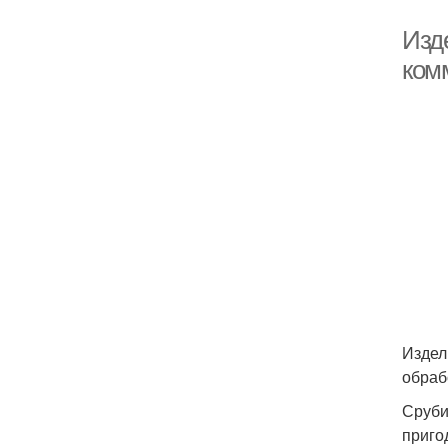
Изд
ком
Издел
обраб
Сруби
приго