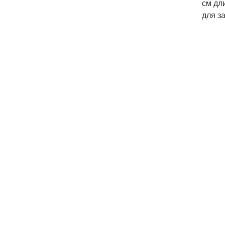
см дл
для з