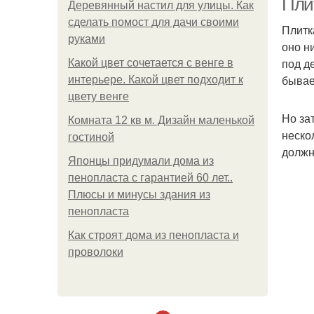
Пли
Деревянный настил для улицы. Как
сделать помост для дачи своими
Плитк
руками
оно н
под д
Какой цвет сочетается с венге в
бывае
интерьере. Какой цвет подходит к
цвету венге
Но за
Комната 12 кв м. Дизайн маленькой
неско
гостиной
должн
Японцы придумали дома из
пенопласта с гарантией 60 лет..
Плюсы и минусы здания из
пенопласта
Как строят дома из пенопласта и
проволоки