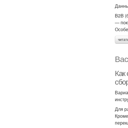
Данны
B2B (
— пок
Особе
читат
Вас
Как 
сбо
Вариа
инстр
Для р
Кроме
перек