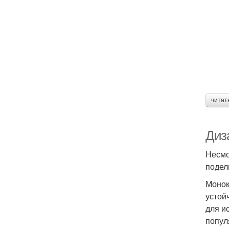
читат
Диз
Несмо
подел
Монок
устой
для и
попул