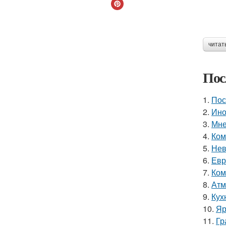
читат
Пос
1.
Пос
2.
Ино
3.
Мне
4.
Ком
5.
Нев
6.
Евр
7.
Ком
8.
Атм
9.
Кухн
10.
Яр
11.
Гр