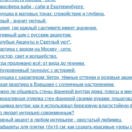
мосфера ваби - саби в Екатеринбурге.
нушка в матовых тонах: спокойствие и глубина.
рый - значит уютный.
удия, где каждый сантиметр имеет значение.
гемный шик с русским акцентом.
олубые Акценты и Светлый уют".
артира с видом на Москву - сити.
остор, свет и волшебство.
гда продумано всё: от вида до техники.
ёхуровневый таунхаус с историей.
нушка с характером: бетон, тёмные оттенки и розовые акце
кая квартира в Варшаве с солнечным настроением.
жно ли обшивать стены фанерой внутри дома: плюсы и ми
коративная отделка стен фанерой своими руками: пошагов
шивка внутри: как я использовал березовую влагостойкую 
о делает интерьер современным?
авный акцент в любом интерьере - хвостатый любимец.
афареты для плитки 10х10 см: как создать красивые узоры