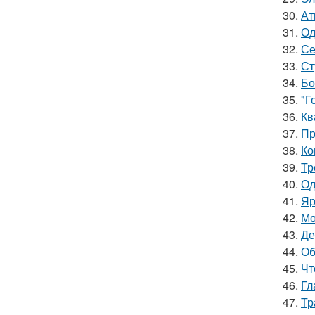
30.
Ат
31.
Од
32.
Се
33.
Ст
34.
Бо
35.
"Г
36.
Кв
37.
Пр
38.
Ко
39.
Тр
40.
Од
41.
Яр
42.
Мо
43.
Де
44.
Об
45.
Чт
46.
Гл
47.
Тр