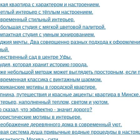
кая квартира с характером и настроением.
етлый интерьер с тёплым настроением.
временный стильный интерьер.
большая студия с мягкой цветовой палитрой.
мпактная студия с умным зонированием.
джия мечты. Два совершенно разных подхода к оформлени
ный.
инственный сад в центре Уфы.
удия, которая хранит историю города.
же небольшой метраж может выглядеть просторным, если п
временная классика с винтажным шармом.
риканские мотивы в городской квартире.
пнина, путешествия и красные акценты: квартира в Минске.
терьер, наполненный теплом, светом и уютом.
о сказал, что эффектно - значит дорого?
ористические мотивы в интерьере.
еображение деревянного дома в современный уют.
вая система душа привычные водные процедуры в настоя
егантность Москва - сити.