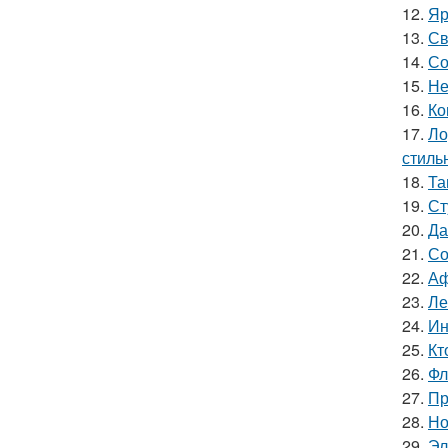
12.
Яр
13.
Св
14.
Со
15.
Не
16.
Ко
17.
Ло
стиль
18.
Та
19.
Ст
20.
Да
21.
Со
22.
Аф
23.
Ле
24.
Ин
25.
Кт
26.
Фл
27.
Пр
28.
Но
29.
Эл