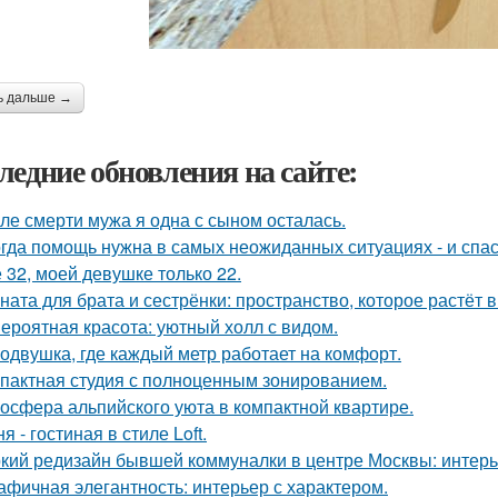
ь дальше →
ледние обновления на сайте:
ле смерти мужа я одна с сыном осталась.
гда помощь нужна в самых неожиданных ситуациях - и спас
 32, моей девушке только 22.
ната для брата и сестрёнки: пространство, которое растёт в
ероятная красота: уютный холл с видом.
одвушка, где каждый метр работает на комфорт.
пактная студия с полноценным зонированием.
осфера альпийского уюта в компактной квартире.
я - гостиная в стиле Loft.
кий редизайн бывшей коммуналки в центре Москвы: интерьер
афичная элегантность: интерьер с характером.