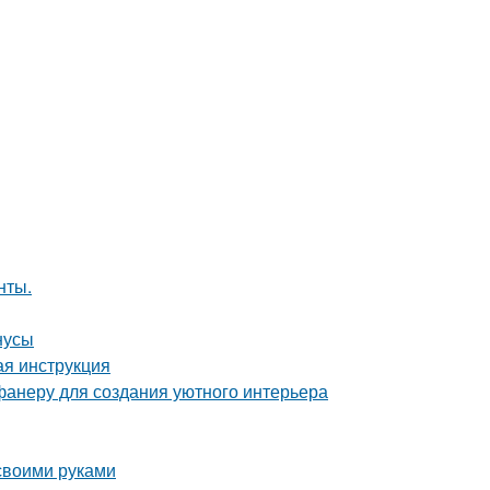
нты.
нусы
ая инструкция
фанеру для создания уютного интерьера
 своими руками