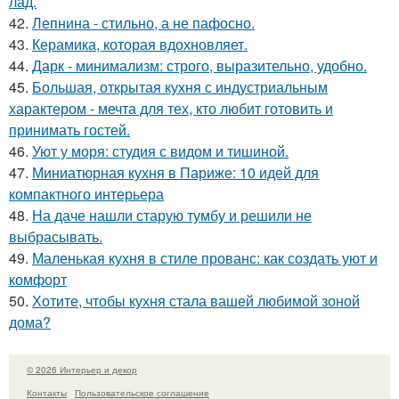
лад.
42.
Лепнина - стильно, а не пафосно.
43.
Керамика, которая вдохновляет.
44.
Дарк - минимализм: строго, выразительно, удобно.
45.
Большая, открытая кухня с индустриальным
характером - мечта для тех, кто любит готовить и
принимать гостей.
46.
Уют у моря: студия с видом и тишиной.
47.
Миниатюрная кухня в Париже: 10 идей для
компактного интерьера
48.
На даче нашли старую тумбу и решили не
выбрасывать.
49.
Маленькая кухня в стиле прованс: как создать уют и
комфорт
50.
Хотите, чтобы кухня стала вашей любимой зоной
дома?
© 2026 Интерьер и декор
Контакты
Пользовательское соглашение