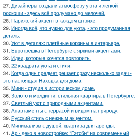
27.
Дизайнеры создали атмосферу уюта и легкой
роскоши - здесь всё продумано до мелочей.
28.
Парижский акцент в каждом штрихе.
29.
Иногда всё, что нужно для уюта, - это продуманная
деталь.
30.
Уют в деталях: плетёные корзины в интерьере.
31.
Евротрёшка в Петербурге с яркими акцентами.
32.
Идеи, которые хочется повторить.
33.
22 квадрата уюта и стиля.
34.
Когда один предмет решает сразу несколько задач -
это настоящая Находка для дома.
35.
Мини - студия в историческом доме.
36.
Золото и молдинги: стильная квартира в Петербурге.
37.
Светлый уют с природными акцентами.
38.
Апартаменты с террасой и видом на природу.
39.
Русский стиль с нежным акцентом.
40.
Минимализм с душой: квартира для аренды.
41.
Ар - деко в новостройке: "Гэтсби" на современный