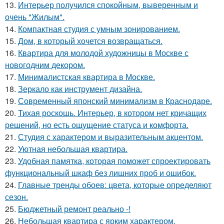
13.
Интерьер получился спокойным, выверенным и
очень "Жилым".
14.
Компактная студия с умным зонированием.
15.
Дом, в который хочется возвращаться.
16.
Квартира для молодой художницы в Москве с
новогодним декором.
17.
Минималистская квартира в Москве.
18.
Зеркало как инструмент дизайна.
19.
Современный японский минимализм в Краснодаре.
20.
Тихая роскошь. Интерьер, в котором нет кричащих
решений, но есть ощущение статуса и комфорта.
21.
Студия с характером и выразительным акцентом.
22.
Уютная небольшая квартира.
23.
Удобная памятка, которая поможет спроектировать
функциональный шкаф без лишних проб и ошибок.
24.
Главные тренды обоев: цвета, которые определяют
сезон.
25.
Бюджетный ремонт реально -!
26.
Небольшая квартира с ярким характером.