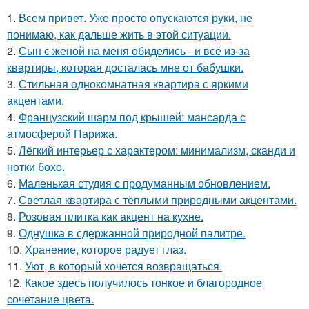
1.
Всем привет. Уже просто опускаются руки, не
понимаю, как дальше жить в этой ситуации.
2.
Сын с женой на меня обиделись - и всё из-за
квартиры, которая досталась мне от бабушки.
3.
Стильная однокомнатная квартира с яркими
акцентами.
4.
Французский шарм под крышей: мансарда с
атмосферой Парижа.
5.
Лёгкий интерьер с характером: минимализм, сканди и
нотки бохо.
6.
Маленькая студия с продуманным обновлением.
7.
Светлая квартира с тёплыми природными акцентами.
8.
Розовая плитка как акцент на кухне.
9.
Однушка в сдержанной природной палитре.
10.
Хранение, которое радует глаз.
11.
Уют, в который хочется возвращаться.
12.
Какое здесь получилось тонкое и благородное
сочетание цвета.