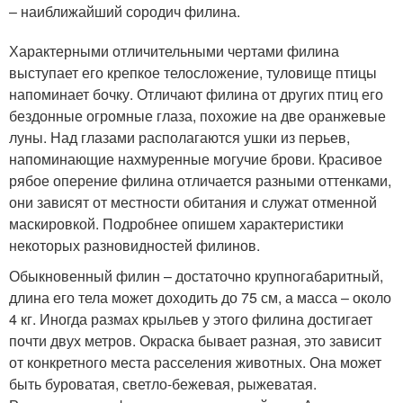
– наиближайший сородич филина.
Характерными отличительными чертами филина
выступает его крепкое телосложение, туловище птицы
напоминает бочку. Отличают филина от других птиц его
бездонные огромные глаза, похожие на две оранжевые
луны. Над глазами располагаются ушки из перьев,
напоминающие нахмуренные могучие брови. Красивое
рябое оперение филина отличается разными оттенками,
они зависят от местности обитания и служат отменной
маскировкой. Подробнее опишем характеристики
некоторых разновидностей филинов.
Обыкновенный филин – достаточно крупногабаритный,
длина его тела может доходить до 75 см, а масса – около
4 кг. Иногда размах крыльев у этого филина достигает
почти двух метров. Окраска бывает разная, это зависит
от конкретного места расселения животных. Она может
быть буроватая, светло-бежевая, рыжеватая.