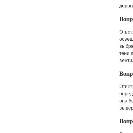
дорог
Вопр
Ответ
освещ
выбра
тени 
венти
Вопр
Ответ
опред
она б
выдер
Вопр