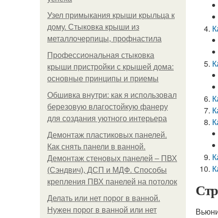
Узел примыкания крыши крыльца к
дому. Стыковка крыши из
К
металлочерпицы, профнастила
Профессиональная стыковка
К
крыши пристройки с крышей дома:
основные принципы и приемы
Обшивка внутри: как я использовал
К
березовую влагостойкую фанеру
К
для создания уютного интерьера
К
Демонтаж пластиковых панелей.
Как снять панели в ванной.
К
Демонтаж стеновых панелей – ПВХ
К
(Сэндвич), ДСП и МДФ. Способы
крепления ПВХ панелей на потолок
Стр
Делать или нет порог в ванной.
Нужен порог в ванной или нет
Вьюни