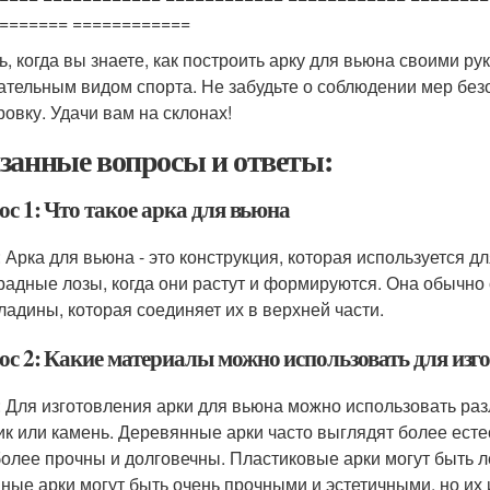
======= ============
ь, когда вы знаете, как построить арку для вьюна своими р
ательным видом спорта. Не забудьте о соблюдении мер без
ровку. Удачи вам на склонах!
занные вопросы и ответы:
с 1: Что такое арка для вьюна
: Арка для вьюна - это конструкция, которая используется д
радные лозы, когда они растут и формируются. Она обычно с
ладины, которая соединяет их в верхней части.
ос 2: Какие материалы можно использовать для изг
: Для изготовления арки для вьюна можно использовать раз
ик или камень. Деревянные арки часто выглядят более есте
более прочны и долговечны. Пластиковые арки могут быть л
ные арки могут быть очень прочными и эстетичными, но их