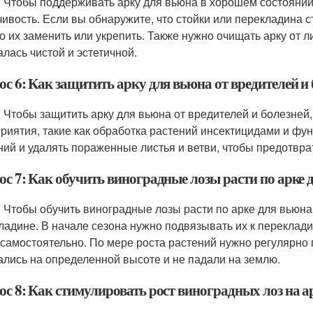
: Чтобы поддерживать арку для вьюна в хорошем состоянии,
чивость. Если вы обнаружите, что стойки или перекладин
о их заменить или укрепить. Также нужно очищать арку от л
алась чистой и эстетичной.
с 6: Как защитить арку для вьюна от вредителей и 
: Чтобы защитить арку для вьюна от вредителей и болезней
риятия, такие как обработка растений инсектицидами и фу
ний и удалять пораженные листья и ветви, чтобы предотвра
ос 7: Как обучить виноградные лозы расти по арке 
: Чтобы обучить виноградные лозы расти по арке для вьюна
ладине. В начале сезона нужно подвязывать их к переклади
 самостоятельно. По мере роста растений нужно регулярно 
ались на определенной высоте и не падали на землю.
ос 8: Как стимулировать рост виноградных лоз на а