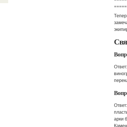
=====
Тепер
замеч
экипи
Свя
Вопро
Ответ
виног
перек
Вопр
Ответ
пласт
арки 
Камен