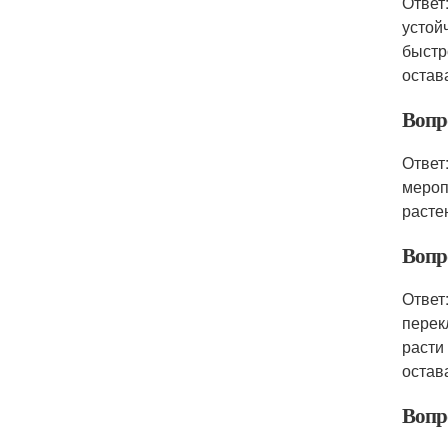
Ответ
устой
быстр
остав
Вопро
Ответ
мероп
расте
Вопр
Ответ
перек
расти
остав
Вопр