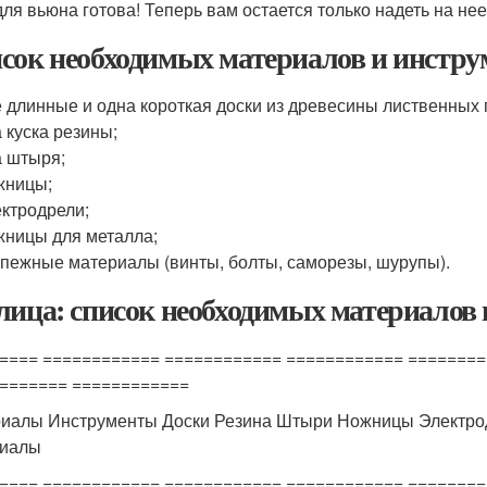
для вьюна готова! Теперь вам остается только надеть на не
сок необходимых материалов и инстру
 длинные и одна короткая доски из древесины лиственных 
 куска резины;
 штыря;
жницы;
ктродрели;
ницы для металла;
пежные материалы (винты, болты, саморезы, шурупы).
лица: список необходимых материалов 
==== ============ ============ ============ ========
======= ============
иалы Инструменты Доски Резина Штыри Ножницы Электро
риалы
==== ============ ============ ============ ========