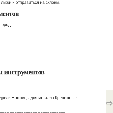
е лыжи и отправиться на склоны.
ментов
пород;
и инструментов
==== ============ ============
дрели Ножницы для металла Крепежные
⇨
==== ============ ============