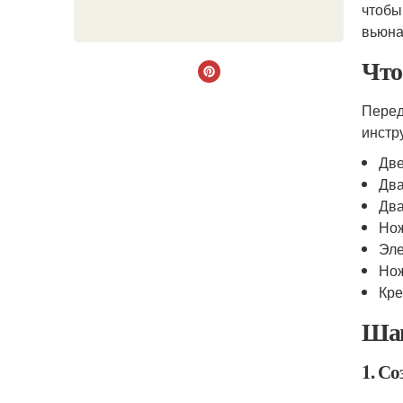
чтобы
вьюна
Что
Перед
инстр
Две
Два
Два
Нож
Эле
Нож
Кре
Шаг
1. С