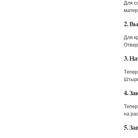
Для с
матер
2. Вы
Для к
Отвер
3. На
Тепер
Штыри
4. За
Тепер
на рас
5. З