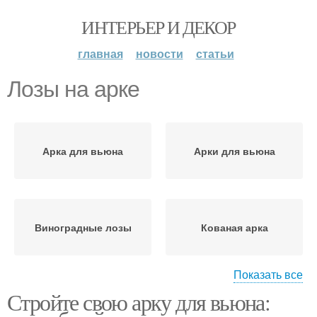
ИНТЕРЬЕР И ДЕКОР
главная
новости
статьи
Лозы на арке
Арка для вьюна
Арки для вьюна
Виноградные лозы
Кованая арка
Показать все
Стройте свою арку для вьюна:
Металлическая арка
Арка с основанием